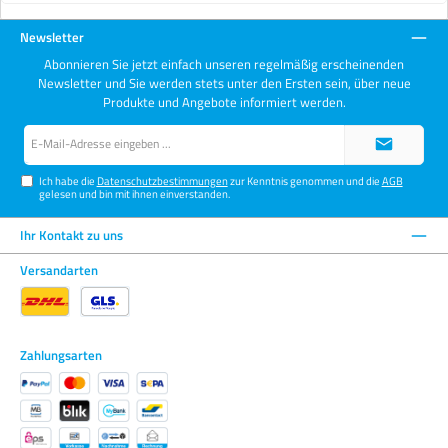
Newsletter
Abonnieren Sie jetzt einfach unseren regelmäßig erscheinenden
Newsletter und Sie werden stets unter den Ersten sein, über neue
Produkte und Angebote informiert werden.
E-
Mail-
Adresse*
Ich habe die
Datenschutzbestimmungen
zur Kenntnis genommen und die
AGB
gelesen und bin mit ihnen einverstanden.
Ihr Kontakt zu uns
Versandarten
Zahlungsarten