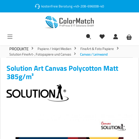
alt springen
kostenfreie Beratung
+49-208-696008-40
PRODUKTE
Papiere / Inkjet Medien
FineArt & Foto Papiere
Solution FineArt-, Fotopapiere und Canvas
Canvas / Leinwand
Solution Art Canvas Polycotton Matt
385g/m²
Bildergalerie überspringen