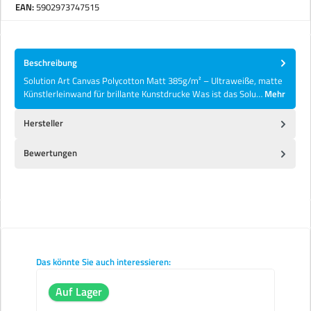
EAN:
5902973747515
Beschreibung
Solution Art Canvas Polycotton Matt 385g/m² – Ultraweiße, matte
Künstlerleinwand für brillante Kunstdrucke Was ist das Solu…
Mehr
Hersteller
Bewertungen
Produktgalerie überspringen
Das könnte Sie auch interessieren:
Auf Lager