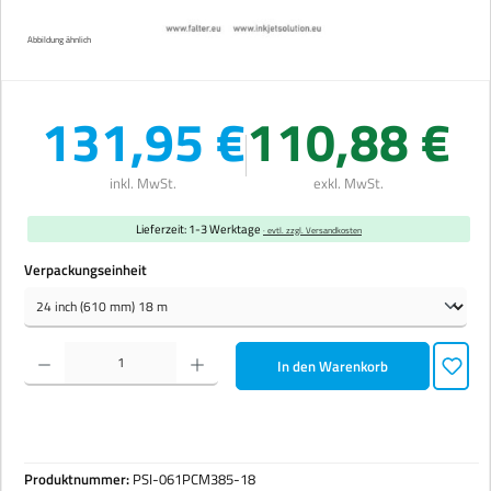
Abbildung ähnlich
131,95 €
110,88 €
inkl. MwSt.
exkl. MwSt.
Lieferzeit: 1-3 Werktage
· evtl. zzgl. Versandkosten
auswählen
Verpackungseinheit
Produkt Anzahl: Gib den gewünschten Wert ein oder benutze die Schaltflächen um die Anzahl zu erhöhen 
In den Warenkorb
Produktnummer:
PSI-061PCM385-18