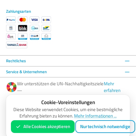
Zahlungsarten
Rechtliches
Service & Unternehmen
Wir unterstützen die UN-Nachhaltigkeitsziele
Mehr
—
erfahren
Cookie-Voreinstellungen
Facebook
Instagram
YouTube
LinkedIn
Diese Website verwendet Cookies, um eine bestmögliche
Erfahrung bieten zu können.
Mehr Informationen ...
AGB
Barrierefreiheitserklärung
Datenschutzerklärung
Impressum
Widerrufsbelehrung
Zahlung & Versand
Vertrag widerrufen
Alle Cookies akzeptieren
Nur technisch notwendige
* Alle Preise inkl. gesetzl. Mehrwertsteuer zzgl.
Versandkosten
und ggf. Nachnahmegebühren, wenn nicht anders
angegeben.