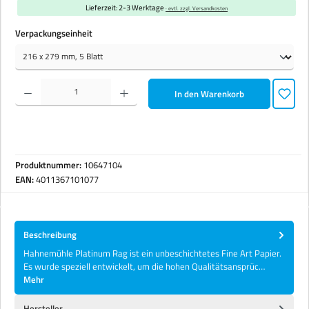
Lieferzeit: 2-3 Werktage
· evtl. zzgl. Versandkosten
auswählen
Verpackungseinheit
Produkt Anzahl: Gib den gewünschten Wert ein oder benutze die Schaltflächen um die Anzahl zu erhöhen 
In den Warenkorb
Produktnummer:
10647104
EAN:
4011367101077
Beschreibung
Hahnemühle Platinum Rag ist ein unbeschichtetes Fine Art Papier.
Es wurde speziell entwickelt, um die hohen Qualitätsansprüc…
Mehr
Hersteller