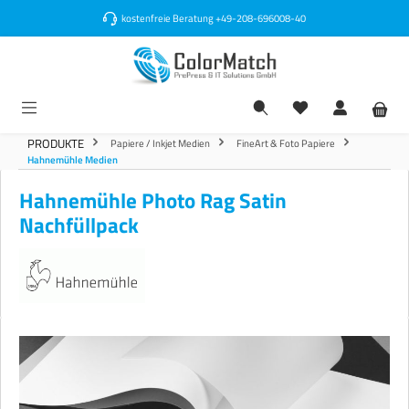
alt springen
kostenfreie Beratung
+49-208-696008-40
PRODUKTE
Papiere / Inkjet Medien
FineArt & Foto Papiere
Hahnemühle Medien
Hahnemühle Photo Rag Satin
Nachfüllpack
Bildergalerie überspringen