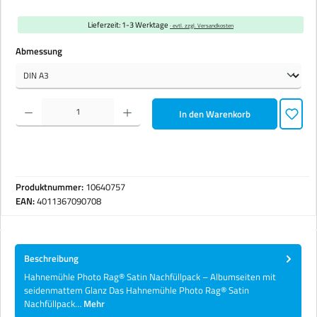
Lieferzeit: 1-3 Werktage
· evtl. zzgl. Versandkosten
auswählen
Abmessung
Produkt Anzahl: Gib den gewünschten Wert ein oder benutze die Schaltflächen um die Anzahl zu erhöhen 
In den Warenkorb
Produktnummer:
10640757
EAN:
4011367090708
Beschreibung
Hahnemühle Photo Rag® Satin Nachfüllpack – Albumseiten mit
seidenmattem Glanz Das Hahnemühle Photo Rag® Satin
Nachfüllpack…
Mehr