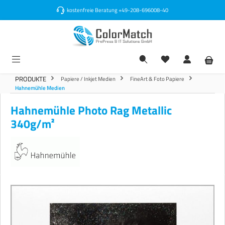
alt springen
kostenfreie Beratung
+49-208-696008-40
PRODUKTE
Papiere / Inkjet Medien
FineArt & Foto Papiere
Hahnemühle Medien
Hahnemühle Photo Rag Metallic
340g/m²
Bildergalerie überspringen