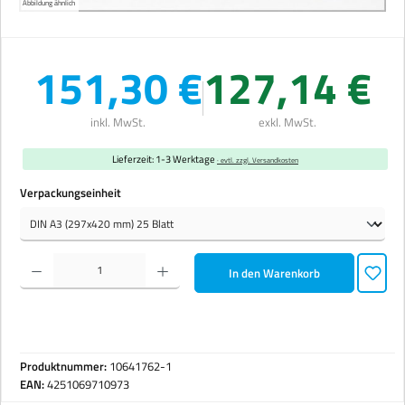
Abbildung ähnlich
151,30 €
127,14 €
inkl. MwSt.
exkl. MwSt.
Lieferzeit: 1-3 Werktage
· evtl. zzgl. Versandkosten
auswählen
Verpackungseinheit
Produkt Anzahl: Gib den gewünschten Wert ein oder benutze die Schaltflächen um die Anzahl zu erhöhen 
In den Warenkorb
Produktnummer:
10641762-1
EAN:
4251069710973