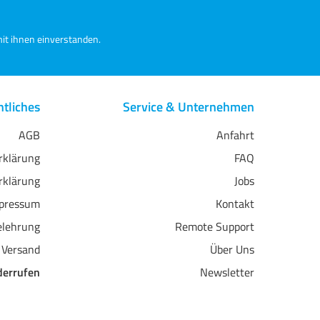
it ihnen einverstanden.
tliches
Service & Unternehmen
AGB
Anfahrt
erklärung
FAQ
rklärung
Jobs
pressum
Kontakt
elehrung
Remote Support
 Versand
Über Uns
derrufen
Newsletter