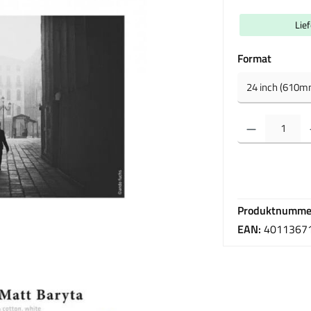
Lie
auswäh
Format
Produkt Anzahl: Gib 
Produktnumme
EAN:
4011367