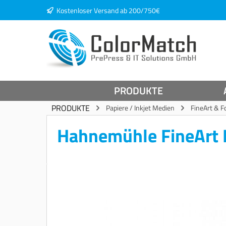
Kostenloser Versand ab 200/750€
springen
Zur Hauptnavigation springen
PRODUKTE
PRODUKTE
Papiere / Inkjet Medien
FineArt & F
Hahnemühle FineArt 
Bildergalerie überspringen