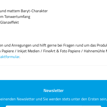
e und mattem Baryt-Charakter
tem Tonwertumfang
Glanzeffekt
agen und Anregungen und hilft gerne bei Fragen rund um das Pro
h Papiere / Inkjet Medien / FineArt & Foto Papiere / Hahnemühle 
aktformular
.
Newsletter
heinenden Newsletter und Sie werden stets unter den Ersten sei