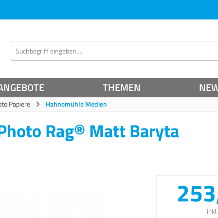
ANGEBOTE
THEMEN
NE
oto Papiere
Hahnemühle Medien
Photo Rag® Matt Baryta
253
inkl