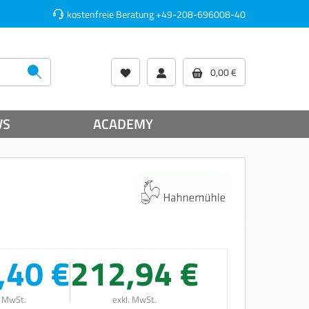
kostenfreie Beratung
+49-208-696008-40
0,00 €
WS
ACADEMY
,40 €
212,94 €
. MwSt.
exkl. MwSt.