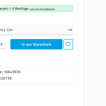
ferzeit: 1-3 Werktage
· evtl. zzgl. Versandkosten
len
den gewünschten Wert ein oder benutze die Schaltflächen um die Anzahl zu erhöhen oder zu
In den Warenkorb
r:
10643635
120139