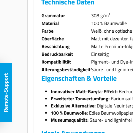
Technische Daten
Grammatur
308 g/m²
Material
100 % Baumwolle
Farbe
Weiß, ohne optische 
Oberfläche
Matt mit dezenter, f
Beschichtung
Matte Premium-Inkj
Bedruckbarkeit
Einseitig
Kompatibilität
Pigment- und Dye-I
Alterungsbeständigkeit
Säure- und ligninfr
Eigenschaften & Vorteile
Remote-Support
Innovativer Matt-Baryta-Effekt:
Bedruck
Erweiterter Tonwertumfang:
Bariumsulfa
Exklusive Alternative:
Digitale Neuinter
100 % Baumwolle:
Edles Baumwollpapier 
Museumsqualität:
Säure- und ligninfrei
Ideale Anwendungen