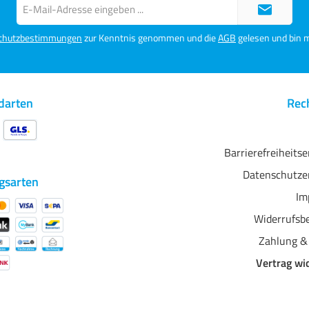
E-
Mail-
Adresse*
chutzbestimmungen
zur Kenntnis genommen und die
AGB
gelesen und bin m
darten
Rech
Barrierefreiheits
Datenschutze
gsarten
Im
Widerrufsb
Zahlung &
Vertrag wi