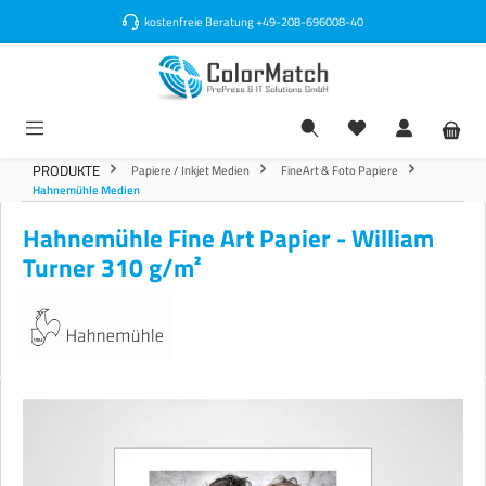
alt springen
kostenfreie Beratung
+49-208-696008-40
PRODUKTE
Papiere / Inkjet Medien
FineArt & Foto Papiere
Hahnemühle Medien
Hahnemühle Fine Art Papier - William
Turner 310 g/m²
Bildergalerie überspringen