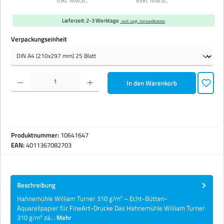
Lieferzeit: 2-3 Werktage
· evtl. zzgl. Versandkosten
auswählen
Verpackungseinheit
Produkt Anzahl: Gib den gewünschten Wert ein oder benutze die Schaltflächen um die Anzahl zu erhöhen 
In den Warenkorb
Produktnummer:
10641647
EAN:
4011367082703
Beschreibung
Hahnemühle William Turner 310 g/m² – Echt-Bütten-
Aquarellpapier für FineArt-Drucke Das Hahnemühle William Turner
310 g/m² zä…
Mehr