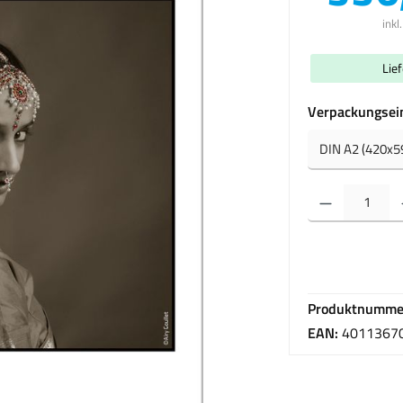
inkl
Lie
Verpackungsei
Produkt Anzahl: Gib 
Produktnumme
EAN:
4011367