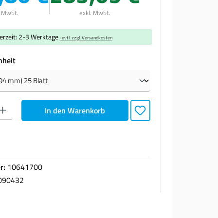
. MwSt.
exkl. MwSt.
ferzeit: 2-3 Werktage
· evtl. zzgl. Versandkosten
auswählen
nheit
den gewünschten Wert ein oder benutze die Schaltflächen um die Anzahl zu erhöhen oder zu
In den Warenkorb
r:
10641700
090432