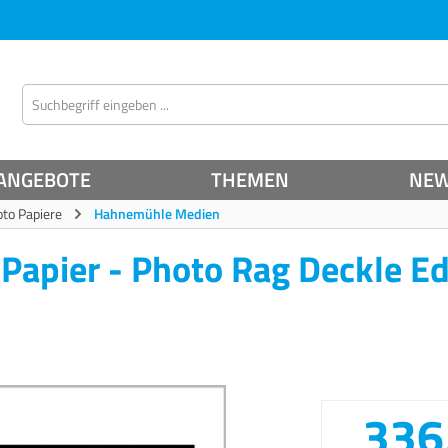
ANGEBOTE
THEMEN
NE
oto Papiere
Hahnemühle Medien
Papier - Photo Rag Deckle E
336