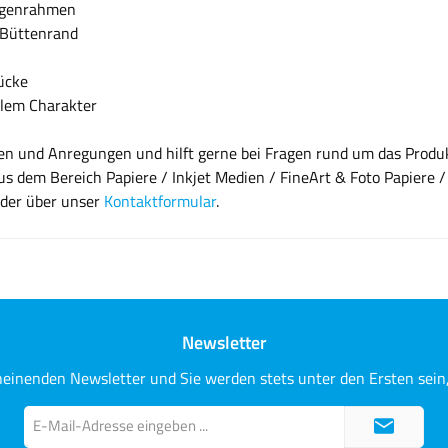
fugenrahmen
 Büttenrand
ücke
ellem Charakter
gen und Anregungen und hilft gerne bei Fragen rund um das Prod
us dem Bereich Papiere / Inkjet Medien / FineArt & Foto Papiere
oder über unser
Kontaktformular
.
Newsletter
heinenden Newsletter und Sie werden stets unter den Ersten sei
E-
Mail-