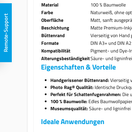
Material
100 % Baumwolle
Farbe
Naturweiß, ohne opti
Remote-Support
Oberfläche
Matt, sanft ausgeprä
Beschichtung
Matte Premium-Inkj
Büttenrand
Vierseitig von Hand 
Formate
DIN A3+ und DIN A2
Kompatibilität
Pigment- und Dye-I
Alterungsbeständigkeit
Säure- und ligninfr
Eigenschaften & Vorteile
Handgerissener Büttenrand:
Vierseitig 
Photo Rag® Qualität:
Identische Druckqu
Perfekt für Schattenfugenrahmen:
Die 
100 % Baumwolle:
Edles Baumwollpapier
Museumsqualität:
Säure- und ligninfrei
Ideale Anwendungen