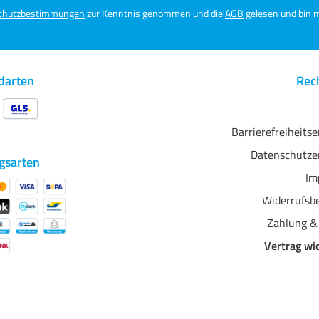
Adresse*
chutzbestimmungen
zur Kenntnis genommen und die
AGB
gelesen und bin m
darten
Rech
Barrierefreiheits
Datenschutze
gsarten
Im
Widerrufsb
Zahlung &
Vertrag wi