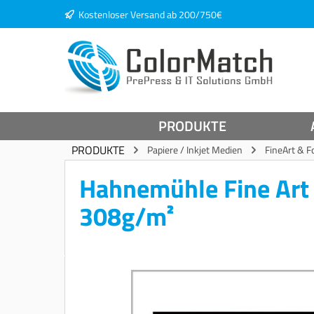
Kostenloser Versand ab 200/750€
springen
Zur Hauptnavigation springen
PRODUKTE
PRODUKTE
Papiere / Inkjet Medien
FineArt & F
Hahnemühle Fine Art 
308g/m²
Bildergalerie überspringen