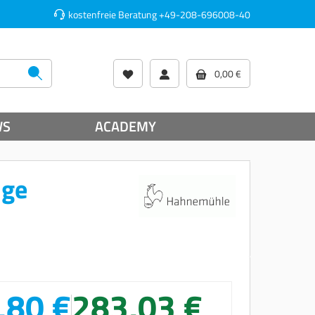
kostenfreie Beratung
+49-208-696008-40
0,00 €
WS
ACADEMY
dge
,80 €
283,03 €