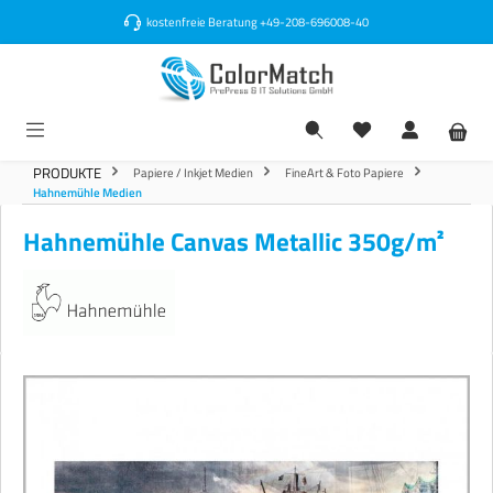
alt springen
kostenfreie Beratung
+49-208-696008-40
PRODUKTE
Papiere / Inkjet Medien
FineArt & Foto Papiere
Hahnemühle Medien
Hahnemühle Canvas Metallic 350g/m²
Bildergalerie überspringen