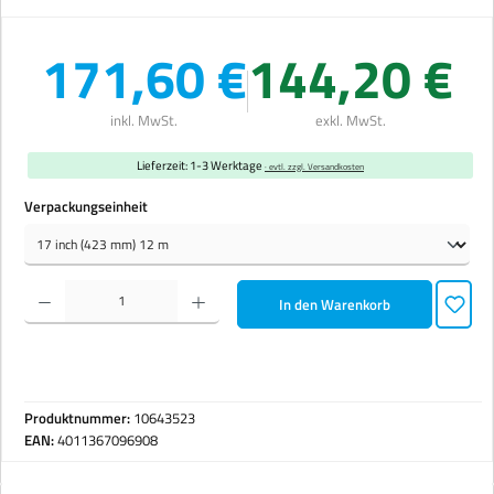
171,60 €
144,20 €
inkl. MwSt.
exkl. MwSt.
Lieferzeit: 1-3 Werktage
· evtl. zzgl. Versandkosten
auswählen
Verpackungseinheit
Produkt Anzahl: Gib den gewünschten Wert ein oder benutze die Schaltflächen um die Anzahl zu erhöhen 
In den Warenkorb
Produktnummer:
10643523
EAN:
4011367096908