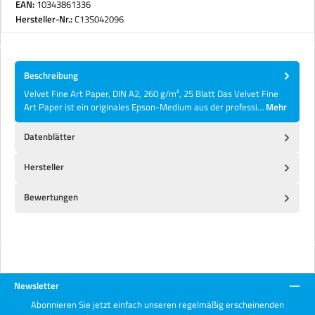
EAN:
10343861336
Hersteller-Nr.:
C13S042096
Beschreibung
Velvet Fine Art Paper, DIN A2, 260 g/m², 25 Blatt Das Velvet Fine
Art Paper ist ein originales Epson-Medium aus der professi…
Mehr
Datenblätter
Hersteller
Bewertungen
Newsletter
Abonnieren Sie jetzt einfach unseren regelmäßig erscheinenden