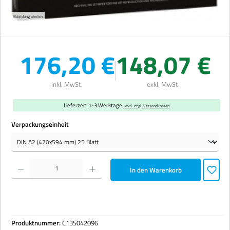
Abbildung ähnlich
176,20 €
148,07 €
inkl. MwSt.
exkl. MwSt.
Lieferzeit: 1-3 Werktage
· evtl. zzgl. Versandkosten
auswählen
Verpackungseinheit
Produkt Anzahl: Gib den gewünschten Wert ein oder benutze die Schaltflächen um die Anzahl zu erhöhen 
In den Warenkorb
Produktnummer:
C13S042096