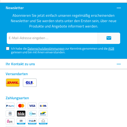
Newsletter
Abonnieren Sie jetzt einfach unseren regelmäßig erscheinenden
Newsletter und Sie werden stets unter den Ersten sein, über neue
Produkte und Angebote informiert werden.
E-
Mail-
Adresse*
Ich habe die
Datenschutzbestimmungen
zur Kenntnis genommen und die
AGB
gelesen und bin mit ihnen einverstanden.
Ihr Kontakt zu uns
Versandarten
Zahlungsarten