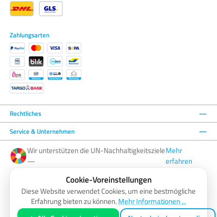
Zahlungsarten
Rechtliches
Service & Unternehmen
Wir unterstützen die UN-Nachhaltigkeitsziele
Mehr
—
erfahren
Cookie-Voreinstellungen
Facebook
Instagram
YouTube
LinkedIn
Diese Website verwendet Cookies, um eine bestmögliche
Erfahrung bieten zu können.
Mehr Informationen ...
AGB
Barrierefreiheitserklärung
Datenschutzerklärung
Impressum
Widerrufsbelehrung
Zahlung & Versand
Vertrag widerrufen