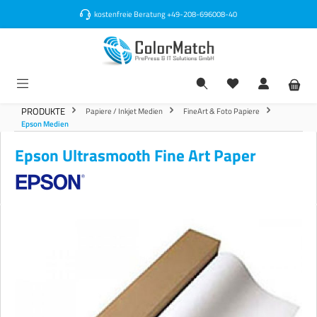
alt springen
kostenfreie Beratung
+49-208-696008-40
PRODUKTE
Papiere / Inkjet Medien
FineArt & Foto Papiere
Epson Medien
Epson Ultrasmooth Fine Art Paper
Bildergalerie überspringen