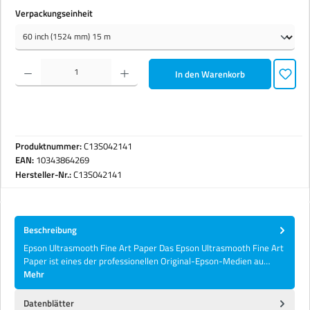
auswählen
Verpackungseinheit
Produkt Anzahl: Gib den gewünschten Wert ein oder benutze die Schaltflächen um die Anzahl zu erhöhen 
In den Warenkorb
Produktnummer:
C13S042141
EAN:
10343864269
Hersteller-Nr.:
C13S042141
Beschreibung
Epson Ultrasmooth Fine Art Paper Das Epson Ultrasmooth Fine Art
Paper ist eines der professionellen Original-Epson-Medien au…
Mehr
Datenblätter