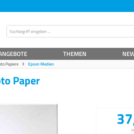
ANGEBOTE
THEMEN
NE
oto Papiere
Epson Medien
oto Paper
37
i