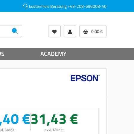
kostenfreie Beratung
+49-208-696008-40
0,00 €
WS
ACADEMY
,40 €
31,43 €
nkl. MwSt.
exkl. MwSt.