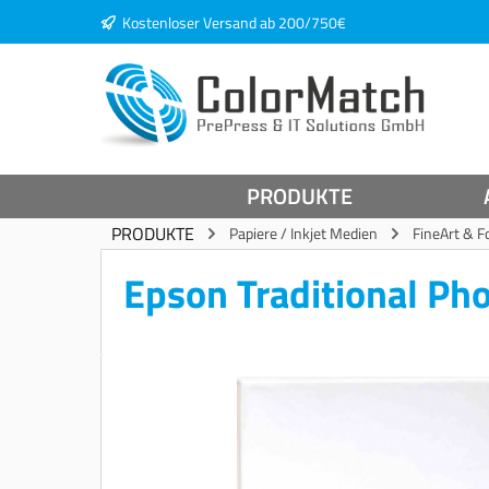
Kostenloser Versand ab 200/750€
springen
Zur Hauptnavigation springen
PRODUKTE
PRODUKTE
Papiere / Inkjet Medien
FineArt & F
Epson Traditional Ph
Bildergalerie überspringen