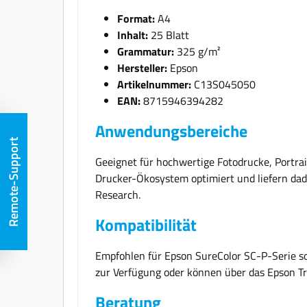
Format:
A4
Inhalt:
25 Blatt
Grammatur:
325 g/m²
Hersteller:
Epson
Artikelnummer:
C13S045050
EAN:
8715946394282
Anwendungsbereiche
Remote-Support
Geeignet für hochwertige Fotodrucke, Portrai
Drucker-Ökosystem optimiert und liefern da
Research.
Kompatibilität
Empfohlen für Epson SureColor SC-P-Serie sow
zur Verfügung oder können über das Epson Tr
Beratung