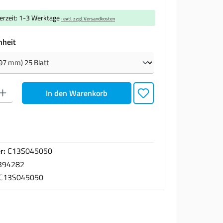
ferzeit: 1-3 Werktage
· evtl. zzgl. Versandkosten
auswählen
nheit
den gewünschten Wert ein oder benutze die Schaltflächen um die Anzahl zu erhöhen oder zu
In den Warenkorb
r:
C13S045050
394282
C13S045050