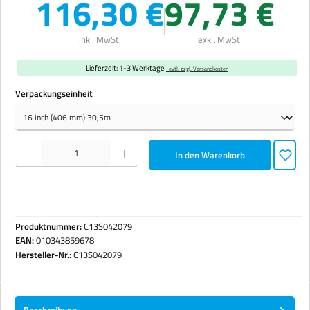
116,30 €
97,73 €
inkl. MwSt.
exkl. MwSt.
Lieferzeit: 1-3 Werktage
· evtl. zzgl. Versandkosten
auswählen
Verpackungseinheit
Produkt Anzahl: Gib den gewünschten Wert ein oder benutze die Schaltflächen um die Anzahl zu erhöhen 
In den Warenkorb
Produktnummer:
C13S042079
EAN:
010343859678
Hersteller-Nr.:
C13S042079
Beschreibung