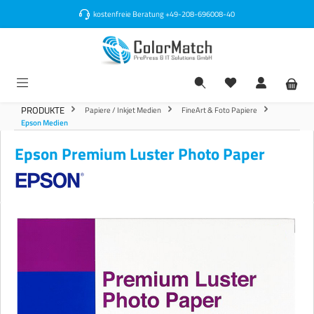
alt springen
kostenfreie Beratung
+49-208-696008-40
PRODUKTE
Papiere / Inkjet Medien
FineArt & Foto Papiere
Epson Medien
Epson Premium Luster Photo Paper
Bildergalerie überspringen