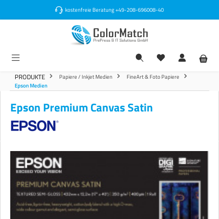
alt springen
kostenfreie Beratung
+49-208-696008-40
PRODUKTE
Papiere / Inkjet Medien
FineArt & Foto Papiere
Epson Medien
Epson Premium Canvas Satin
Bildergalerie überspringen