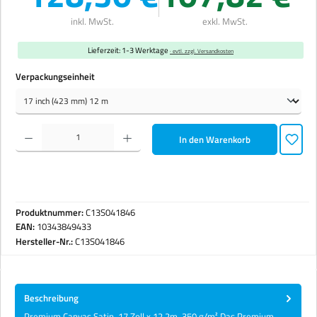
inkl. MwSt.
exkl. MwSt.
Lieferzeit: 1-3 Werktage
· evtl. zzgl. Versandkosten
auswählen
Verpackungseinheit
Produkt Anzahl: Gib den gewünschten Wert ein oder benutze die Schaltflächen um die Anzahl zu erhöhen 
In den Warenkorb
Produktnummer:
C13S041846
EAN:
10343849433
Hersteller-Nr.:
C13S041846
Beschreibung
Premium Canvas Satin, 17 Zoll x 12.2m, 350 g/m² Das Premium