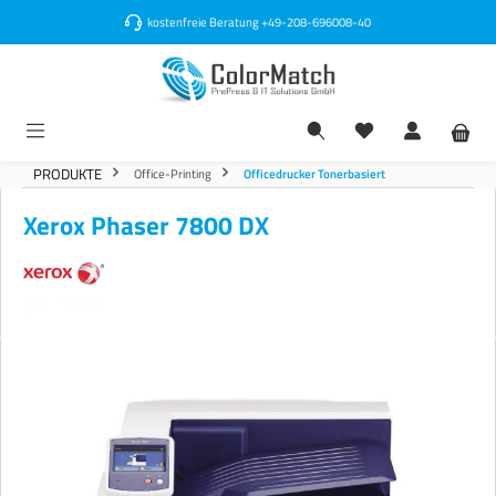
alt springen
kostenfreie Beratung
+49-208-696008-40
PRODUKTE
Office-Printing
Officedrucker Tonerbasiert
Xerox Phaser 7800 DX
Bildergalerie überspringen