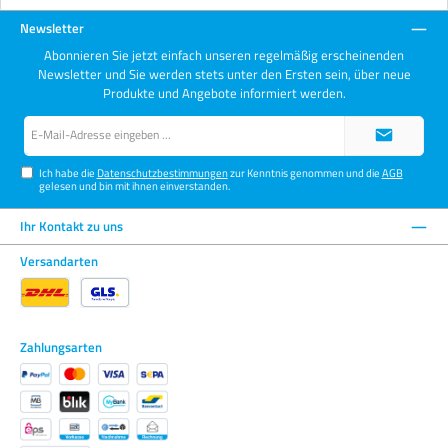
Newsletter
Abonnieren Sie jetzt einfach unseren regelmäßig erscheinenden
Newsletter und Sie werden stets unter den Ersten sein, über neue
Produkte und Angebote informiert werden.
E-
Mail-
Adresse*
Ich habe die
Datenschutzbestimmungen
zur Kenntnis genommen und die
AGB
gelesen und bin mit ihnen einverstanden.
Ihr Kontakt zu uns
Versandarten
Zahlungsarten