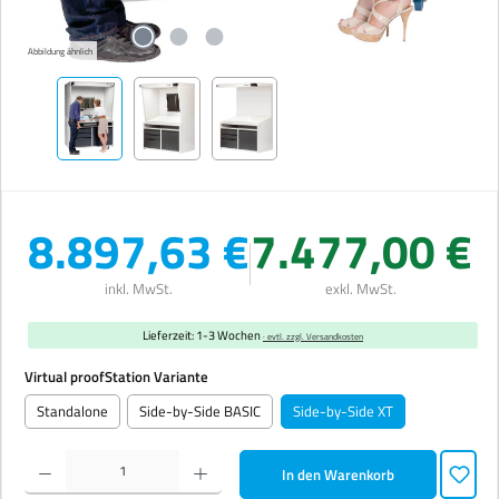
Abbildung ähnlich
8.897,63 €
7.477,00 €
inkl. MwSt.
exkl. MwSt.
Lieferzeit: 1-3 Wochen
· evtl. zzgl. Versandkosten
auswählen
Virtual proofStation Variante
Standalone
Side-by-Side BASIC
Side-by-Side XT
Produkt Anzahl: Gib den gewünschten Wert ein oder benutze die Schaltflächen um die Anzahl zu erhöhen 
In den Warenkorb