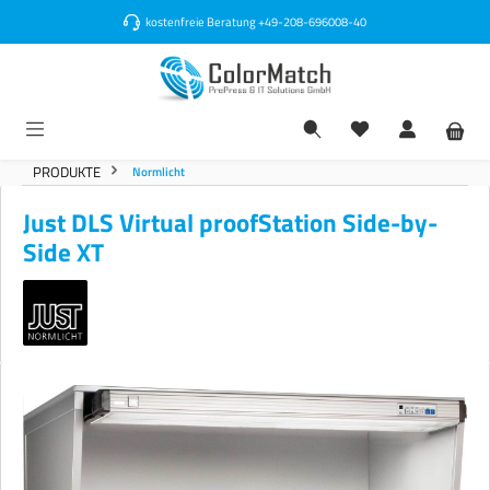
alt springen
kostenfreie Beratung
+49-208-696008-40
PRODUKTE
Normlicht
Just DLS Virtual proofStation Side-by-
Side XT
Bildergalerie überspringen