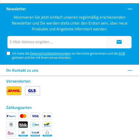
Newsletter
Abonnieren Sie jetzt einfach unseren regelmäßig erscheinenden
Newsletter und Sie werden stets unter den Ersten sein, über neue
Produkte und Angebote informiert werden.
E-
Mail-
Adresse*
Ich habe die
Datenschutzbestimmungen
zur Kenntnis genommen und die
AGB
gelesen und bin mit ihnen einverstanden.
Ihr Kontakt zu uns
Versandarten
Zahlungsarten