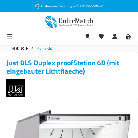
alt springen
kostenfreie Beratung
+49-208-696008-40
PRODUKTE
Normlicht
Just DLS Duplex proofStation 6B (mit
eingebauter Lichtflaeche)
Bildergalerie überspringen