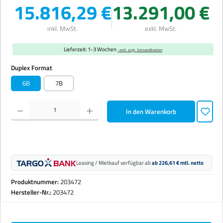
15.816,29 €
13.291,00 €
inkl. MwSt.
exkl. MwSt.
Lieferzeit: 1-3 Wochen
· evtl. zzgl. Versandkosten
auswählen
Duplex Format
6B
7B
Produkt Anzahl: Gib den gewünschten Wert ein oder benutze die Schaltflächen um die Anzahl zu erhöhen 
In den Warenkorb
Leasing / Mietkauf verfügbar ab
ab 226,61 € mtl. netto
Produktnummer:
203472
Hersteller-Nr.:
203472