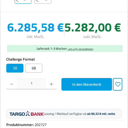
6.285,58 €
5.282,00 €
inkl. MwSt.
exkl. MwSt.
Lieferzeit: 1-3 Wochen
· evtl. zzgl. Versandkosten
auswählen
Challenge Format
3B
6B
Produkt Anzahl: Gib den gewünschten Wert ein oder benutze die Schaltflächen um die Anzahl zu erhöhen 
In den Warenkorb
Leasing / Mietkauf verfügbar ab
ab 90,32 € mtl. netto
Produktnummer:
202727