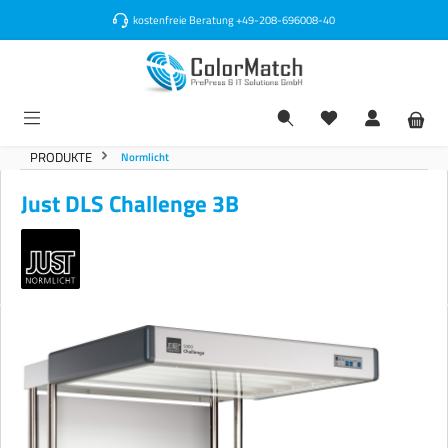
alt springen
kostenfreie Beratung
+49-208-696008-40
PRODUKTE
Normlicht
Just DLS Challenge 3B
Bildergalerie überspringen