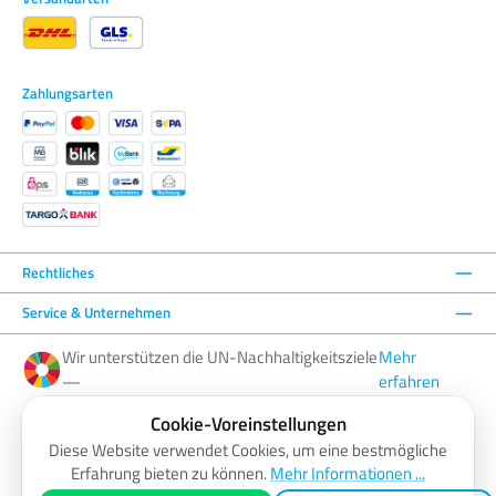
Zahlungsarten
Rechtliches
Service & Unternehmen
Wir unterstützen die UN-Nachhaltigkeitsziele
Mehr
—
erfahren
Cookie-Voreinstellungen
Facebook
Instagram
YouTube
LinkedIn
Diese Website verwendet Cookies, um eine bestmögliche
Erfahrung bieten zu können.
Mehr Informationen ...
AGB
Barrierefreiheitserklärung
Datenschutzerklärung
Impressum
Widerrufsbelehrung
Zahlung & Versand
Vertrag widerrufen