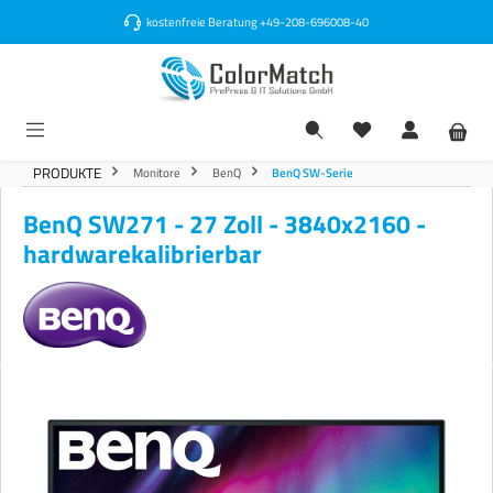
alt springen
kostenfreie Beratung
+49-208-696008-40
PRODUKTE
Monitore
BenQ
BenQ SW-Serie
BenQ SW271 - 27 Zoll - 3840x2160 -
hardwarekalibrierbar
Bildergalerie überspringen