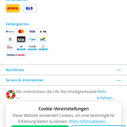
Zahlungsarten
Rechtliches
Service & Unternehmen
Wir unterstützen die UN-Nachhaltigkeitsziele
Mehr
—
erfahren
Cookie-Voreinstellungen
Facebook
Instagram
YouTube
LinkedIn
Diese Website verwendet Cookies, um eine bestmögliche
Erfahrung bieten zu können.
Mehr Informationen ...
AGB
Barrierefreiheitserklärung
Datenschutzerklärung
Impressum
Widerrufsbelehrung
Zahlung & Versand
Vertrag widerrufen