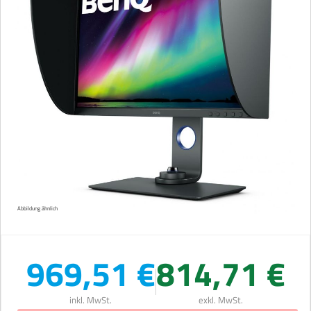
Abbildung ähnlich
969,51 €
814,71 €
inkl. MwSt.
exkl. MwSt.