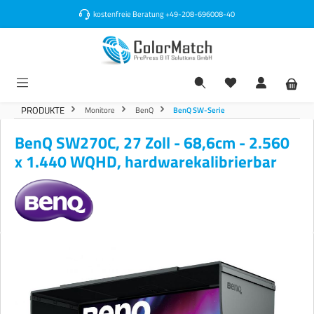
alt springen
kostenfreie Beratung
+49-208-696008-40
PRODUKTE
Monitore
BenQ
BenQ SW-Serie
BenQ SW270C, 27 Zoll - 68,6cm - 2.560
x 1.440 WQHD, hardwarekalibrierbar
Bildergalerie überspringen