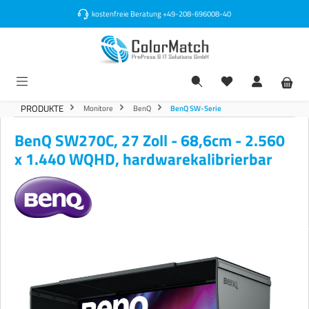
alt springen
kostenfreie Beratung
+49-208-696008-40
PRODUKTE
Monitore
BenQ
BenQ SW-Serie
BenQ SW270C, 27 Zoll - 68,6cm - 2.560
x 1.440 WQHD, hardwarekalibrierbar
Bildergalerie überspringen