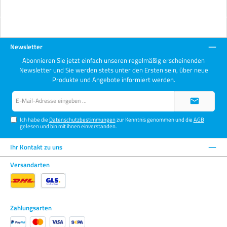
Newsletter
Abonnieren Sie jetzt einfach unseren regelmäßig erscheinenden
Newsletter und Sie werden stets unter den Ersten sein, über neue
Produkte und Angebote informiert werden.
E-
Mail-
Adresse*
Ich habe die
Datenschutzbestimmungen
zur Kenntnis genommen und die
AGB
gelesen und bin mit ihnen einverstanden.
Ihr Kontakt zu uns
Versandarten
Zahlungsarten