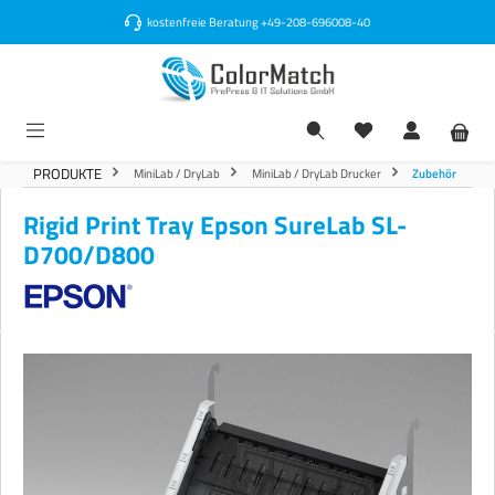
alt springen
kostenfreie Beratung
+49-208-696008-40
PRODUKTE
MiniLab / DryLab
MiniLab / DryLab Drucker
Zubehör
Rigid Print Tray Epson SureLab SL-
D700/D800
Bildergalerie überspringen