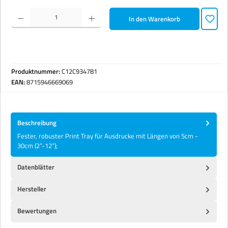
Produkt Anzahl: Gib den gewünschten Wert ein oder benutze die Schaltflächen um die Anzahl zu erhöhen 
In den Warenkorb
Produktnummer:
C12C934781
EAN:
8715946669069
Beschreibung
Fester, robuster Print Tray für Ausdrucke mit Längen von 5cm -
30cm (2”-12”);
Datenblätter
Hersteller
Bewertungen