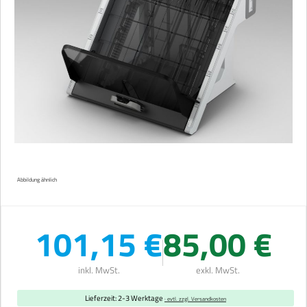
Abbildung ähnlich
101,15 €
85,00 €
inkl. MwSt.
exkl. MwSt.
Lieferzeit: 2-3 Werktage
· evtl. zzgl. Versandkosten