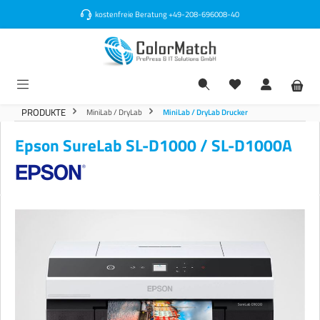
alt springen
kostenfreie Beratung
+49-208-696008-40
PRODUKTE
MiniLab / DryLab
MiniLab / DryLab Drucker
Epson SureLab SL-D1000 / SL-D1000A
Bildergalerie überspringen