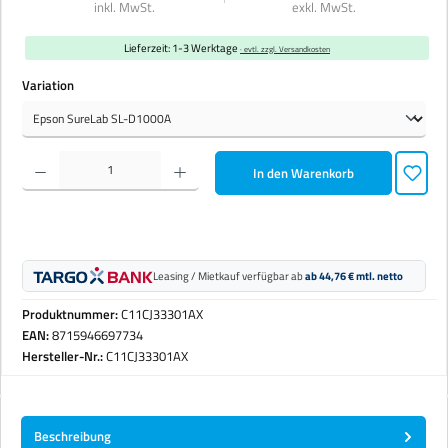
inkl. MwSt.
exkl. MwSt.
Lieferzeit: 1-3 Werktage
· evtl. zzgl. Versandkosten
auswählen
Variation
Produkt Anzahl: Gib den gewünschten Wert ein oder benutze die Schaltflächen um die Anzahl zu erhöhen 
In den Warenkorb
Leasing / Mietkauf verfügbar ab
ab 44,76 € mtl. netto
Produktnummer:
C11CJ33301AX
EAN:
8715946697734
Hersteller-Nr.:
C11CJ33301AX
Beschreibung