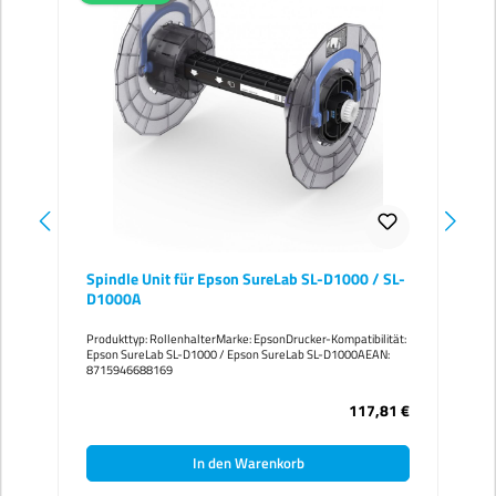
Spindle Unit für Epson SureLab SL-D1000 / SL-
Dup
D1000A
D1
Produkttyp: RollenhalterMarke: EpsonDrucker-Kompatibilität:
Epso
Epson SureLab SL-D1000 / Epson SureLab SL-D1000AEAN:
Sur
8715946688169
Einz
Form
unt
117,81 €
ohne
sind.
Erh
In den Warenkorb
Duplex in
Ein
Ihr 