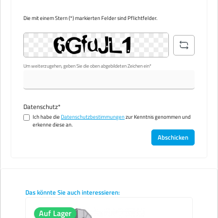
Die mit einem Stern (*) markierten Felder sind Pflichtfelder.
Um weiterzugehen, geben Sie die oben abgebildeten Zeichen ein*
Datenschutz*
Ich habe die
Datenschutzbestimmungen
zur Kenntnis genommen und
erkenne diese an.
Abschicken
Produktgalerie überspringen
Das könnte Sie auch interessieren:
Auf Lager
Au