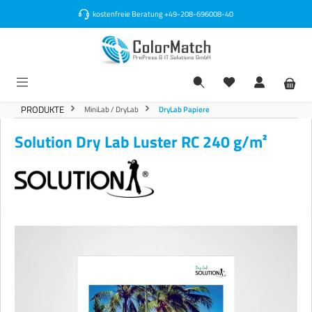
alt springen
kostenfreie Beratung
+49-208-696008-40
PRODUKTE
MiniLab / DryLab
DryLab Papiere
Solution Dry Lab Luster RC 240 g/m²
Bildergalerie überspringen