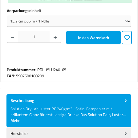
auswählen
Verpackungseinheit
Produkt Anzahl: Gib den gewünschten Wert ein oder benutze die Schaltflächen um die Anzahl zu erhöhen 
In den Warenkorb
Produktnummer:
PDI-15LU240-65
EAN:
5907500180209
Beschreibung
Solution Dry Lab Luster RC 240g/m² - Satin-Fotopapier mit
brillantem Glanz für erstklassige Drucke Das Solution Daily Luster…
Mehr
Hersteller