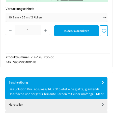
auswählen
Verpackungseinheit
Produkt Anzahl: Gib den gewünschten Wert ein oder benutze die Schaltflächen um die Anzahl zu erhöhen 
In den Warenkorb
Produktnummer:
PDI-12GL250-65
EAN:
5907500180148
Beschreibung
Das Solution Dry Lab Glossy RC 250 bietet eine glatte, glänzende
Oberfläche und sorgt für brillante Farben mit einer umfangr…
Mehr
Hersteller