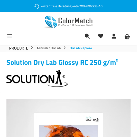
alt springen
kostenfreie Beratung
+49-208-696008-40
PRODUKTE
MiniLab / DryLab
DryLab Papiere
Solution Dry Lab Glossy RC 250 g/m²
Bildergalerie überspringen