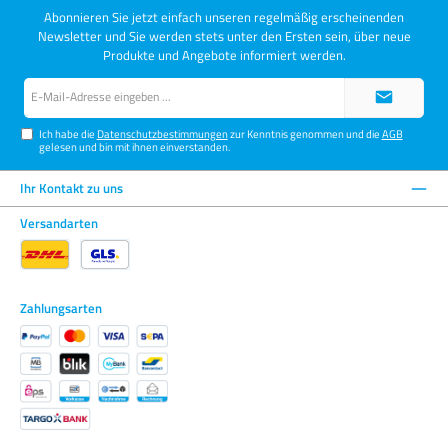
Abonnieren Sie jetzt einfach unseren regelmäßig erscheinenden
Newsletter und Sie werden stets unter den Ersten sein, über neue
Produkte und Angebote informiert werden.
E-
Mail-
Adresse*
Ich habe die
Datenschutzbestimmungen
zur Kenntnis genommen und die
AGB
gelesen und bin mit ihnen einverstanden.
Ihr Kontakt zu uns
Versandarten
Zahlungsarten