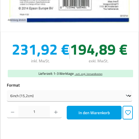
Abbildung ähnlich
231,92 €
194,89 €
inkl. MwSt.
exkl. MwSt.
Lieferzeit: 1-3 Werktage
· evtl. zzgl. Versandkosten
auswählen
Format
Produkt Anzahl: Gib den gewünschten Wert ein oder benutze die Schaltflächen um die Anzahl zu erhöhen 
In den Warenkorb