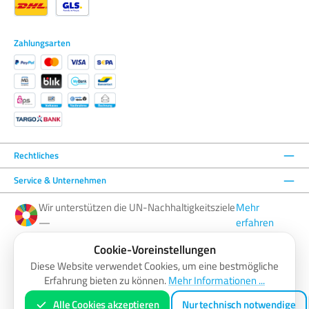
Zahlungsarten
Rechtliches
Service & Unternehmen
Wir unterstützen die UN-Nachhaltigkeitsziele
Mehr
—
erfahren
Cookie-Voreinstellungen
Facebook
Instagram
YouTube
LinkedIn
Diese Website verwendet Cookies, um eine bestmögliche
Erfahrung bieten zu können.
Mehr Informationen ...
AGB
Barrierefreiheitserklärung
Datenschutzerklärung
Impressum
Widerrufsbelehrung
Zahlung & Versand
Vertrag widerrufen
Alle Cookies akzeptieren
Nur technisch notwendige