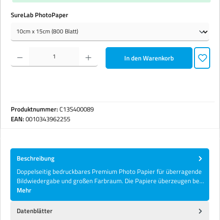
auswählen
SureLab PhotoPaper
Produkt Anzahl: Gib den gewünschten Wert ein oder benutze die Schaltflächen um die Anzahl zu erhöhen 
In den Warenkorb
Produktnummer:
C13S400089
EAN:
0010343962255
Beschreibung
Doppelseitig bedruckbares Premium Photo Papier für überragende
Bildwiedergabe und großen Farbraum. Die Papiere überzeugen be…
Mehr
Datenblätter