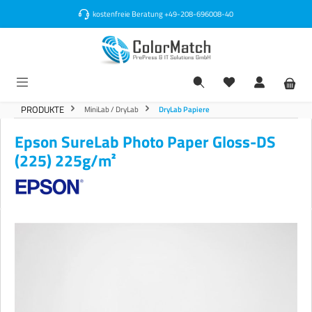
alt springen
kostenfreie Beratung
+49-208-696008-40
PRODUKTE
MiniLab / DryLab
DryLab Papiere
Epson SureLab Photo Paper Gloss-DS
(225) 225g/m²
Bildergalerie überspringen