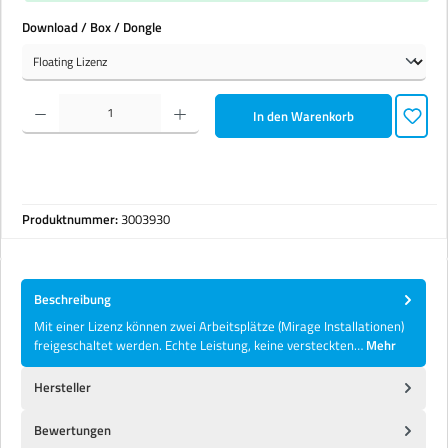
auswählen
Download / Box / Dongle
Produkt Anzahl: Gib den gewünschten Wert ein oder benutze die Schaltflächen um die Anzahl zu erhöhen 
In den Warenkorb
Produktnummer:
3003930
Beschreibung
Mit einer Lizenz können zwei Arbeitsplätze (Mirage Installationen)
freigeschaltet werden. Echte Leistung, keine versteckten…
Mehr
Hersteller
Bewertungen