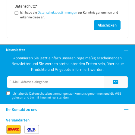
Datenschutz*
Ich habe die
Datenschutzbestimmungen
zur Kenntnis genommen und
erkenne diese an.
Abschicken
Newsletter
Abonnieren Sie jetzt einfach unseren regelmäßig erscheinenden
Newsletter und Sie werden stets unter den Ersten sein, über neue
Produkte und Angebote informiert werden.
E-
Mail-
Adresse*
Ich habe die
Datenschutzbestimmungen
zur Kenntnis genommen und die
AGB
gelesen und bin mit ihnen einverstanden.
Ihr Kontakt zu uns
Versandarten