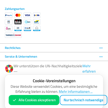
Zahlungsarten
Rechtliches
Service & Unternehmen
Wir unterstützen die UN-Nachhaltigkeitsziele
Mehr
—
erfahren
Cookie-Voreinstellungen
Facebook
Instagram
YouTube
LinkedIn
Diese Website verwendet Cookies, um eine bestmögliche
Erfahrung bieten zu können.
Mehr Informationen ...
AGB
Barrierefreiheitserklärung
Datenschutzerklärung
Impressum
Widerrufsbelehrung
Zahlung & Versand
Vertrag widerrufen
Alle Cookies akzeptieren
Nur technisch notwendige
* Alle Preise inkl. gesetzl. Mehrwertsteuer zzgl.
Versandkosten
und ggf. Nachnahmegebühren, wenn nicht anders
angegeben.