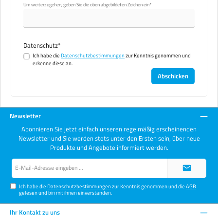
Um weiterzugehen, geben Sie die oben abgebildeten Zeichen ein*
Datenschutz*
Ich habe die
Datenschutzbestimmungen
zur Kenntnis genommen und
erkenne diese an.
Abschicken
Newsletter
Abonnieren Sie jetzt einfach unseren regelmäßig erscheinenden
Newsletter und Sie werden stets unter den Ersten sein, über neue
Produkte und Angebote informiert werden.
E-
Mail-
Adresse*
Ich habe die
Datenschutzbestimmungen
zur Kenntnis genommen und die
AGB
gelesen und bin mit ihnen einverstanden.
Ihr Kontakt zu uns