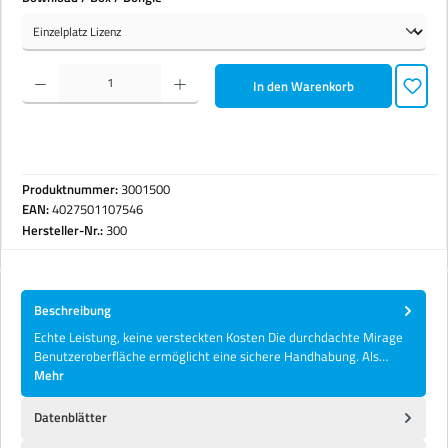
Produkt Anzahl: Gib den gewünschten Wert ein oder benutze die Schaltflächen um die Anzahl zu erhöhen 
In den Warenkorb
Produktnummer:
3001500
EAN:
4027501107546
Hersteller-Nr.:
300
Beschreibung
Echte Leistung, keine versteckten Kosten Die durchdachte Mirage
Benutzeroberfläche ermöglicht eine sichere Handhabung. Als…
Mehr
Datenblätter