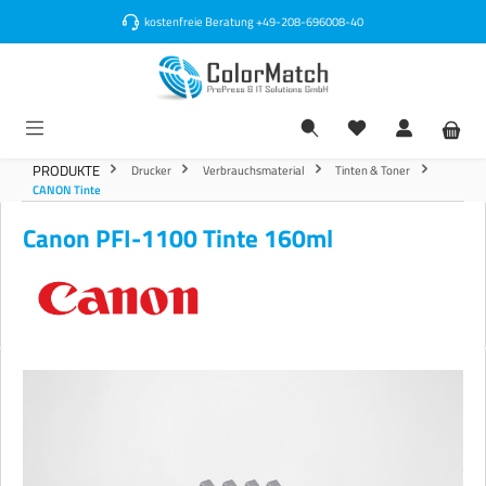
alt springen
kostenfreie Beratung
+49-208-696008-40
PRODUKTE
Drucker
Verbrauchsmaterial
Tinten & Toner
CANON Tinte
Canon PFI-1100 Tinte 160ml
Bildergalerie überspringen