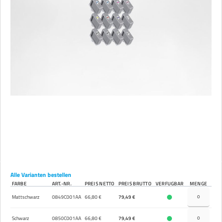
Alle Varianten bestellen
FARBE
ART.-NR.
PREIS NETTO
PREIS BRUTTO
VERFÜGBAR
MENGE
Mattschwarz
0849C001AA
66,80 €
79,49 €
Schwarz
0850C001AA
66,80 €
79,49 €