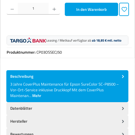
Produkt Anzahl: Gib den gewünschten Wert ein oder benutze die Schaltflächen um die Anzahl zu erhöhen 
In den Warenkorb
Leasing / Mietkauf verfügbar ab
ab 18,85 € mtl. netto
Produktnummer:
CP03OSSECJ50
Beschreibung
3 Jahre CoverPlus Maintenance für Epson SureColor SC-P8500 –
Vor-Ort-Service inklusive Druckkopf Mit dem CoverPlus
Maintenan…
Mehr
Datenblätter
Hersteller
Bewertungen