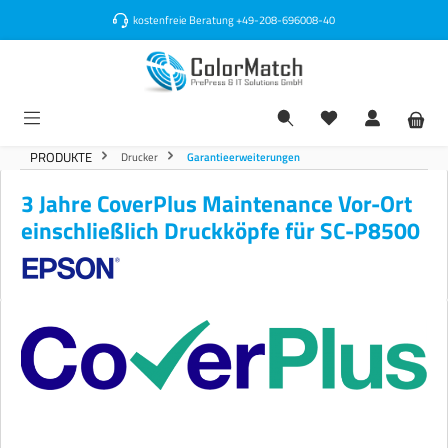
alt springen
kostenfreie Beratung
+49-208-696008-40
PRODUKTE
Drucker
Garantieerweiterungen
3 Jahre CoverPlus Maintenance Vor-Ort
einschließlich Druckköpfe für SC-P8500
Bildergalerie überspringen