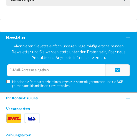
Newsletter
Abonnieren Sie jetzt einfach unseren regelmäßig erscheinenden
Newsletter und Sie werden stets unter den Ersten sein, über neue
Produkte und Angebote informiert werden.
E-
Mail-
Adresse*
Ich habe die
Datenschutzbestimmungen
zur Kenntnis genommen und die
AGB
gelesen und bin mit ihnen einverstanden.
Ihr Kontakt zu uns
Versandarten
Zahlungsarten