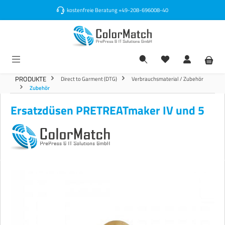
alt springen
kostenfreie Beratung
+49-208-696008-40
PRODUKTE
Direct to Garment (DTG)
Verbrauchsmaterial / Zubehör
Zubehör
Ersatzdüsen PRETREATmaker IV und 5
Bildergalerie überspringen