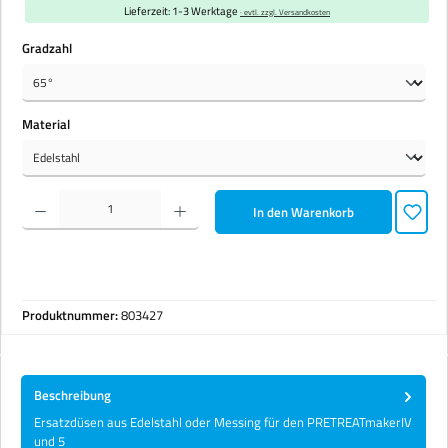
Lieferzeit: 1-3 Werktage
· evtl. zzgl. Versandkosten
auswählen
Gradzahl
auswählen
Material
Produkt Anzahl: Gib den gewünschten Wert ein oder benutze die Schaltflächen um die Anzahl zu erhöhen 
In den Warenkorb
Produktnummer:
803427
Beschreibung
Ersatzdüsen aus Edelstahl oder Messing für den PRETREATmakerIV
und 5