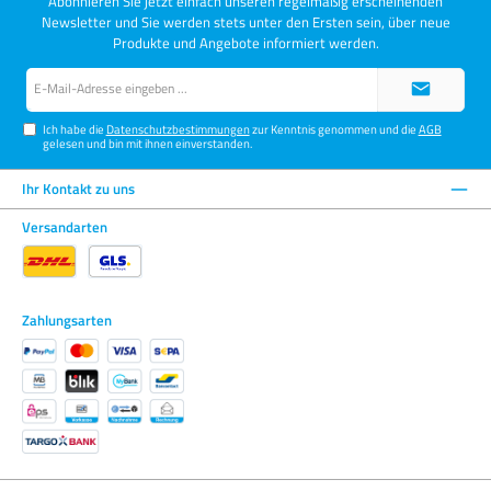
Abonnieren Sie jetzt einfach unseren regelmäßig erscheinenden
Newsletter und Sie werden stets unter den Ersten sein, über neue
Produkte und Angebote informiert werden.
E-
Mail-
Adresse*
Ich habe die
Datenschutzbestimmungen
zur Kenntnis genommen und die
AGB
gelesen und bin mit ihnen einverstanden.
Ihr Kontakt zu uns
Versandarten
Zahlungsarten