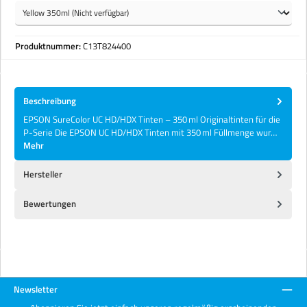
Produktnummer:
C13T824400
Beschreibung
EPSON SureColor UC HD/HDX Tinten – 350 ml Originaltinten für die
P-Serie Die EPSON UC HD/HDX Tinten mit 350 ml Füllmenge wur…
Mehr
Hersteller
Bewertungen
Newsletter