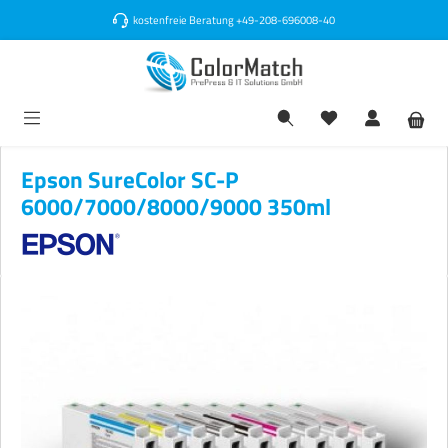
alt springen
kostenfreie Beratung
+49-208-696008-40
Epson SureColor SC-P
6000/7000/8000/9000 350ml
Bildergalerie überspringen