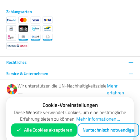
Zahlungsarten
Rechtliches
Service & Unternehmen
Wir unterstützen die UN-Nachhaltigkeitsziele
Mehr
—
erfahren
Cookie-Voreinstellungen
Facebook
Instagram
YouTube
LinkedIn
Diese Website verwendet Cookies, um eine bestmögliche
Erfahrung bieten zu können.
Mehr Informationen ...
AGB
Barrierefreiheitserklärung
Datenschutzerklärung
Impressum
Widerrufsbelehrung
Zahlung & Versand
Vertrag widerrufen
Alle Cookies akzeptieren
Nur technisch notwendige
* Alle Preise inkl. gesetzl. Mehrwertsteuer zzgl.
Versandkosten
und ggf. Nachnahmegebühren, wenn nicht anders
angegeben.