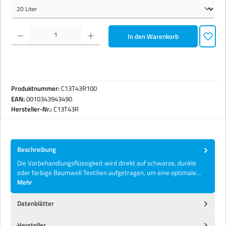
Produkt Anzahl: Gib den gewünschten Wert ein oder benutze die Schaltflächen um die Anzahl zu erhöhen 
In den Warenkorb
Produktnummer:
C13T43R100
EAN:
0010343943490
Hersteller-Nr.:
C13T43R
Beschreibung
Die Vorbehandlungsflüssigkeit wird direkt auf schwarze, dunkle
oder farbige Baumwoll Textilien aufgetragen, um eine optimale…
Mehr
Datenblätter
Hersteller