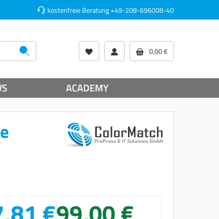
kostenfreie Beratung
+49-208-696008-40
0,00 €
WS
ACADEMY
re
,81 €
99,00 €