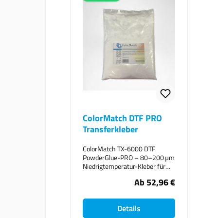
ColorMatch DTF PRO
Transferkleber
ColorMatch TX-6000 DTF
PowderGlue-PRO – 80–200 µm
Niedrigtemperatur-Kleber für
den professionellen DTF-Druck
Ab
52,96 €
– Made in Germany Der
ColorMatch TX-6000 DTF
PowderGlue-PRO wurde speziell
Details
für den modernen Direct-to-