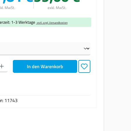
nkl. MwSt.
exkl. MwSt.
ferzeit: 1-3 Werktage
· evtl. zzgl. Versandkosten
en
den gewünschten Wert ein oder benutze die Schaltflächen um die Anzahl zu erhöhen oder zu
In den Warenkorb
r:
11743