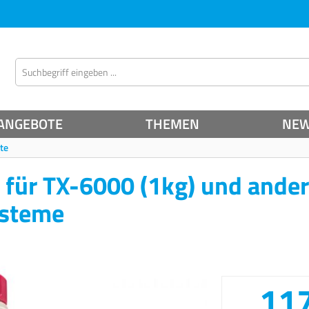
ANGEBOTE
THEMEN
NE
nte
 für TX-6000 (1kg) und ande
ysteme
117