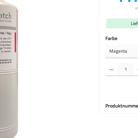
i
Lie
auswähl
Farbe
Produkt Anzahl: Gib 
Produktnumme