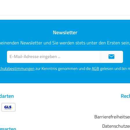
Newsletter
heinenden Newsletter und Sie werden stets unter den Ersten sei
E-
Mail-
Adresse*
chutzbestimmungen
zur Kenntnis genommen und die
AGB
gelesen und bin m
darten
Rech
Barrierefreiheits
Datenschutze
gsarten