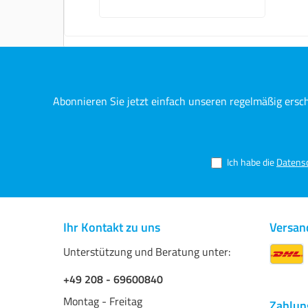
Film (DTF)-Druck entwickelt. Die
granulierte Struktur mit einer
Körnung von 80–200 µm sorgt
für ein gleichmäßiges
Schmelzverhalten und
exzellente Haftung –
kompatibel mit zahlreichen
DTF-Systemen wie dem
ColorMatch TX-1800/6000.
Abonnieren Sie jetzt einfach unseren regelmäßig ersc
Produktvorteile auf einen Blick:
Niedrigtemperatur-Kleber für
den schonenden Textil-Transfer
Optimale Körnung für
gleichmäßige Ergebnisse (80–
Ich habe die
Datens
200 µm) Waschbeständig bis
60 °C Hervorragende
Langzeitlagerung – bis zu 5
Jahre Universell einsetzbar –
kompatibel mit vielen DTF-
Ihr Kontakt zu uns
Versan
Systemen Qualitätsprodukt –
Made in Germany Besonders
Unterstützung und Beratung unter:
effizient bei empfindlichen
Textilien: Beim Transfer der
+49 208 - 69600840
DTF-Motive auf das Gewebe
zeigt der TX-6000 seine
Montag - Freitag
Zahlun