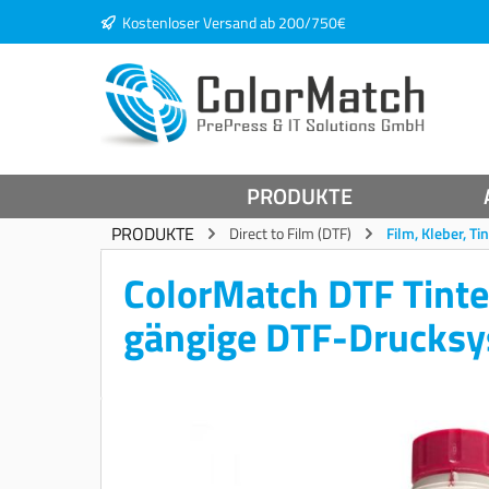
Kostenloser Versand ab 200/750€
springen
Zur Hauptnavigation springen
PRODUKTE
PRODUKTE
Direct to Film (DTF)
Film, Kleber, Ti
ColorMatch DTF Tinte
gängige DTF-Drucks
Bildergalerie überspringen