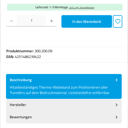
Lieferzeit: 1-3 Werktage
· evtl. zzgl. Versandkosten
Produkt Anzahl: Gib den gewünschten Wert ein oder benutze die Schaltflächen um die Anzahl zu erhöhen 
In den Warenkorb
Produktnummer:
300.200.09
EAN:
4251486239422
Beschreibung
Hitzebeständiges Thermo-Klebeband zum Positionieren aller
Transfers auf dem Bedruckmaterial, rückstandsfrei entfernbar
Hersteller
Bewertungen