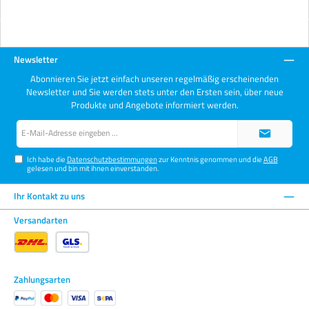
Newsletter
Abonnieren Sie jetzt einfach unseren regelmäßig erscheinenden
Newsletter und Sie werden stets unter den Ersten sein, über neue
Produkte und Angebote informiert werden.
E-
Mail-
Adresse*
Ich habe die
Datenschutzbestimmungen
zur Kenntnis genommen und die
AGB
gelesen und bin mit ihnen einverstanden.
Ihr Kontakt zu uns
Versandarten
Zahlungsarten