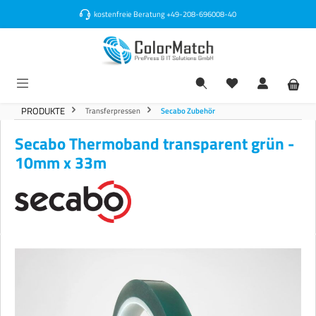
alt springen
kostenfreie Beratung
+49-208-696008-40
PRODUKTE
Transferpressen
Secabo Zubehör
Secabo Thermoband transparent grün -
10mm x 33m
Bildergalerie überspringen