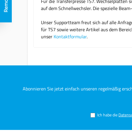
Für die Transferpresse TS7. Wechselplatten s
auf dem Schnellwechsler. Die spezielle Beam-
Unser Supportteam freut sich auf alle Anfra
für TS7 sowie weitere Artikel aus dem Berei
unser
Kontaktformular
.
Abonnieren Sie jetzt einfach unseren regelmäßig ersc
Ich habe die
Datens