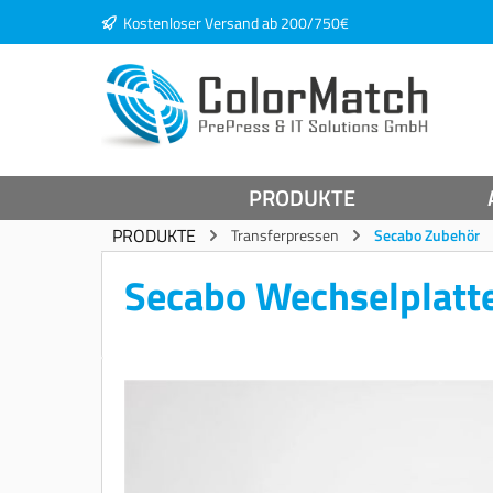
Kostenloser Versand ab 200/750€
springen
Zur Hauptnavigation springen
PRODUKTE
PRODUKTE
Transferpressen
Secabo Zubehör
Secabo Wechselplatte
Bildergalerie überspringen