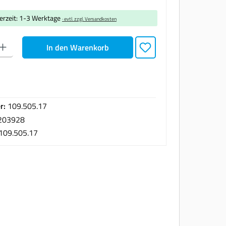
ferzeit: 1-3 Werktage
· evtl. zzgl. Versandkosten
den gewünschten Wert ein oder benutze die Schaltflächen um die Anzahl zu erhöhen oder zu
In den Warenkorb
r:
109.505.17
203928
109.505.17