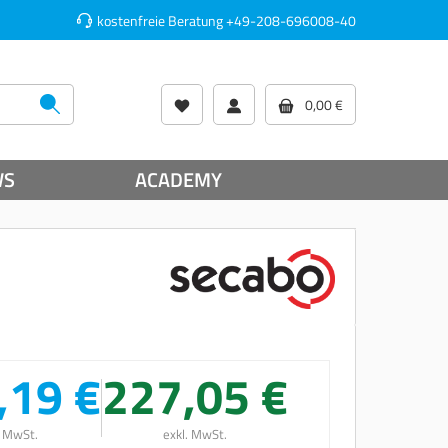
kostenfreie Beratung
+49-208-696008-40
0,00 €
WS
ACADEMY
,19 €
227,05 €
. MwSt.
exkl. MwSt.