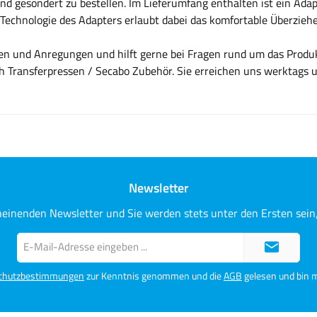
ind gesondert zu bestellen. Im Lieferumfang enthalten ist ein Adap
Technologie des Adapters erlaubt dabei das komfortable Überziehen
gen und Anregungen und hilft gerne bei Fragen rund um das Prod
ch Transferpressen / Secabo Zubehör. Sie erreichen uns werktags
Newsletter
heinenden Newsletter und Sie werden stets unter den Ersten sei
E-
Mail-
Adresse*
chutzbestimmungen
zur Kenntnis genommen und die
AGB
gelesen und bin m