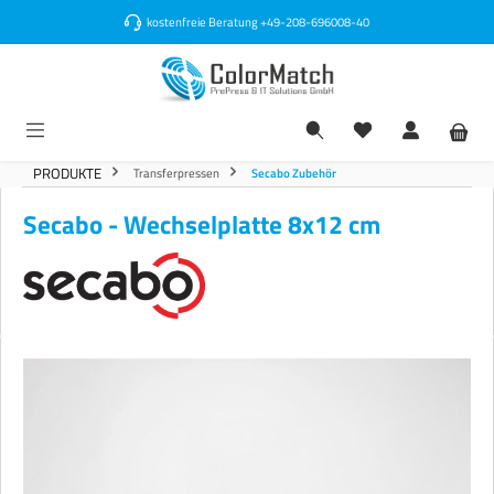
alt springen
kostenfreie Beratung
+49-208-696008-40
PRODUKTE
Transferpressen
Secabo Zubehör
Secabo - Wechselplatte 8x12 cm
Bildergalerie überspringen