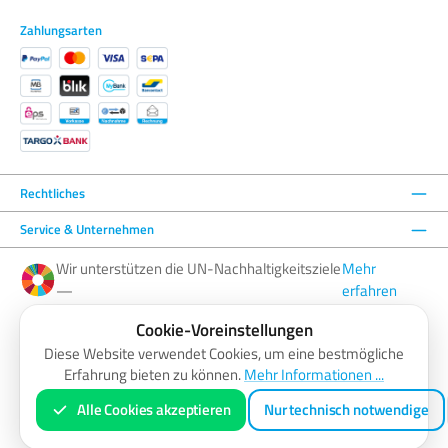
Zahlungsarten
Rechtliches
Service & Unternehmen
Wir unterstützen die UN-Nachhaltigkeitsziele
Mehr
—
erfahren
Cookie-Voreinstellungen
Facebook
Instagram
YouTube
LinkedIn
Diese Website verwendet Cookies, um eine bestmögliche
Erfahrung bieten zu können.
Mehr Informationen ...
AGB
Barrierefreiheitserklärung
Datenschutzerklärung
Impressum
Widerrufsbelehrung
Zahlung & Versand
Vertrag widerrufen
Alle Cookies akzeptieren
Nur technisch notwendige
* Alle Preise inkl. gesetzl. Mehrwertsteuer zzgl.
Versandkosten
und ggf. Nachnahmegebühren, wenn nicht anders
angegeben.
© 2026 ColorMatch Online Shop - Alle Rechte vorbehalten.