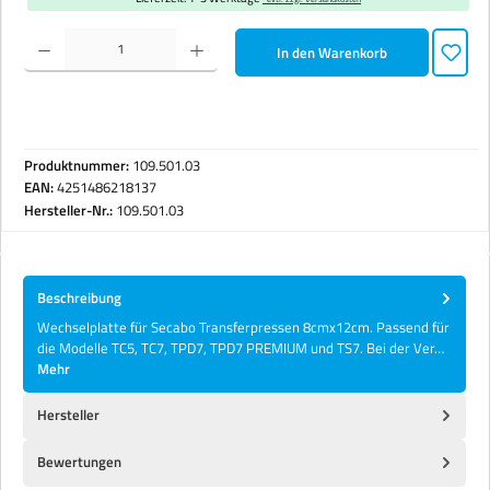
Produkt Anzahl: Gib den gewünschten Wert ein oder benutze die Schaltflächen um die Anzahl zu erhöhen 
In den Warenkorb
Produktnummer:
109.501.03
EAN:
4251486218137
Hersteller-Nr.:
109.501.03
Beschreibung
Wechselplatte für Secabo Transferpressen 8cmx12cm. Passend für
die Modelle TC5, TC7, TPD7, TPD7 PREMIUM und TS7. Bei der Ver…
Mehr
Hersteller
Bewertungen