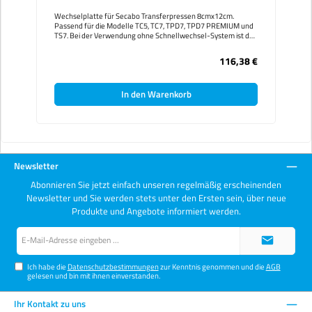
Wechselplatte für Secabo Transferpressen 8cmx12cm.
Passend für die Modelle TC5, TC7, TPD7, TPD7 PREMIUM und
TS7. Bei der Verwendung ohne Schnellwechsel-System ist das
optionale Befestigungsset erforderlich. Bei TPD7, TPD7
PREMIUM und TS7 nur in Verwendung mit Schnellwechsler
116,38 €
montierbar. Mit einem Secabo Schnellwechsler sind die
Wechselplatten in Sekunden getauscht und erlauben das
Verpressen von Objekten auf der kleinstmöglichen Fläche. So
In den Warenkorb
werden Oberflächen und andere Transfers geschont.
Newsletter
Abonnieren Sie jetzt einfach unseren regelmäßig erscheinenden
Newsletter und Sie werden stets unter den Ersten sein, über neue
Produkte und Angebote informiert werden.
E-
Mail-
Adresse*
Ich habe die
Datenschutzbestimmungen
zur Kenntnis genommen und die
AGB
gelesen und bin mit ihnen einverstanden.
Ihr Kontakt zu uns