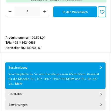
Produkt Anzahl: Gib den gewünschten Wert ein oder benutze die Schaltflächen um die Anzahl zu erhöhen 
In den Warenkorb
Produktnummer:
109.501.01
EAN:
4251486210636
Hersteller-Nr.:
109.501.01
Beschreibung
Wechselplatte für Secabo Transferpressen 20cmx30cm. Passend
für die Modelle TC5, TC7, TPD7, TPD7 PREMIUM und TS7. Bei der
Ve…
Mehr
Hersteller
Bewertungen