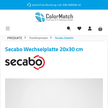
alt springen
kostenfreie Beratung
+49-208-696008-40
PRODUKTE
Transferpressen
Secabo Zubehör
Secabo Wechselplatte 20x30 cm
Bildergalerie überspringen