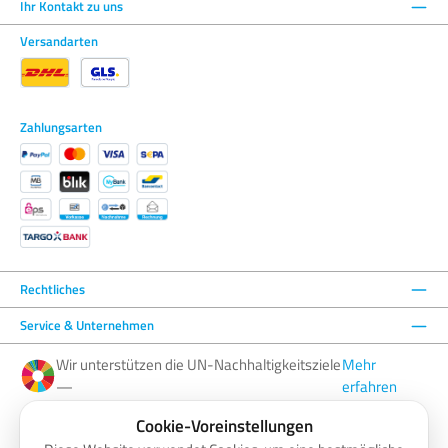
Ihr Kontakt zu uns
Versandarten
Zahlungsarten
Rechtliches
Service & Unternehmen
Wir unterstützen die UN-Nachhaltigkeitsziele
Mehr
—
erfahren
Cookie-Voreinstellungen
Facebook
Instagram
YouTube
LinkedIn