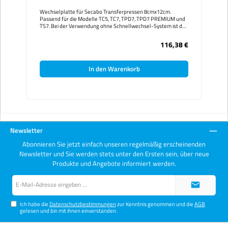
Wechselplatte für Secabo Transferpressen 8cmx12cm.
Passend für die Modelle TC5, TC7, TPD7, TPD7 PREMIUM und
TS7. Bei der Verwendung ohne Schnellwechsel-System ist das
optionale Befestigungsset erforderlich. Bei TPD7, TPD7
PREMIUM und TS7 nur in Verwendung mit Schnellwechsler
116,38 €
montierbar. Mit einem Secabo Schnellwechsler sind die
Wechselplatten in Sekunden getauscht und erlauben das
Verpressen von Objekten auf der kleinstmöglichen Fläche. So
In den Warenkorb
werden Oberflächen und andere Transfers geschont.
Newsletter
Abonnieren Sie jetzt einfach unseren regelmäßig erscheinenden
Newsletter und Sie werden stets unter den Ersten sein, über neue
Produkte und Angebote informiert werden.
E-
Mail-
Adresse*
Ich habe die
Datenschutzbestimmungen
zur Kenntnis genommen und die
AGB
gelesen und bin mit ihnen einverstanden.