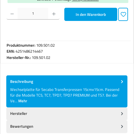
Produkt Anzahl: Gib den gewünschten Wert ein oder benutze die Schaltflächen um die Anzahl zu erhöhen 
In den Warenkorb
Produktnummer:
109.501.02
EAN:
4251486214467
Hersteller-Nr.:
109.501.02
Beschreibung
Wechselplatte für Secabo Transferpressen 15cmx15cm. Passend
für die Modelle TC5, TC7, TPD7, TPD7 PREMIUM und TS7. Bei der
Ve…
Mehr
Hersteller
Bewertungen