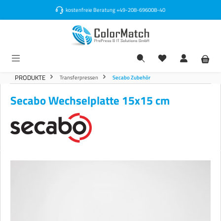
alt springen
kostenfreie Beratung
+49-208-696008-40
PRODUKTE
Transferpressen
Secabo Zubehör
Secabo Wechselplatte 15x15 cm
Bildergalerie überspringen