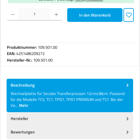
Produkt Anzahl: Gib den gewünschten Wert ein oder benutze die Schaltflächen um die Anzahl zu erhöhen 
In den Warenkorb
Produktnummer:
109.501.00
EAN:
4251486209272
Hersteller-Nr.:
109.501.00
Beschreibung
Wechselplatte für Secabo Transferpressen 12cmx38cm. Passend
für die Modelle TC5, TC7, TPD7, TPD7 PREMIUM und TS7. Bei der
Ve…
Mehr
Hersteller
Bewertungen