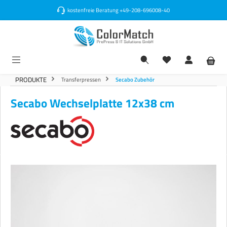
alt springen
kostenfreie Beratung
+49-208-696008-40
PRODUKTE
Transferpressen
Secabo Zubehör
Secabo Wechselplatte 12x38 cm
Bildergalerie überspringen