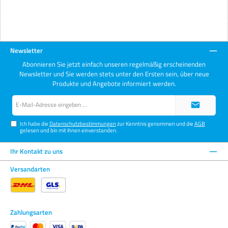
Newsletter
Abonnieren Sie jetzt einfach unseren regelmäßig erscheinenden
Newsletter und Sie werden stets unter den Ersten sein, über neue
Produkte und Angebote informiert werden.
E-
Mail-
Adresse*
Ich habe die
Datenschutzbestimmungen
zur Kenntnis genommen und die
AGB
gelesen und bin mit ihnen einverstanden.
Ihr Kontakt zu uns
Versandarten
Zahlungsarten