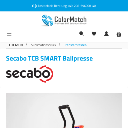
alt springen
kostenfreie Beratung
+49-208-696008-40
THEMEN
Sublimationsdruck
Transferpressen
Secabo TCB SMART Ballpresse
Bildergalerie überspringen