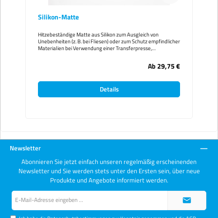
Silikon-Matte
Hitzebeständige Matte aus Silikon zum Ausgleich von
Unebenheiten (z. B. bei Fliesen) oder zum Schutz empfindlicher
Materialien bei Verwendung einer Transferpresse,
verschiedene Größenhitze, Stärke 1mm
Ab
29,75 €
Details
Newsletter
Abonnieren Sie jetzt einfach unseren regelmäßig erscheinenden
Newsletter und Sie werden stets unter den Ersten sein, über neue
Produkte und Angebote informiert werden.
E-
Mail-
Adresse*