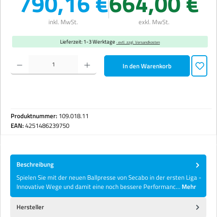
790,16 €
664,00 €
inkl. MwSt.
exkl. MwSt.
Lieferzeit: 1-3 Werktage
· evtl. zzgl. Versandkosten
Produkt Anzahl: Gib den gewünschten Wert ein oder benutze die Schaltflächen um die Anzahl zu erhöhen 
In den Warenkorb
Produktnummer:
109.018.11
EAN:
4251486239750
Beschreibung
Spielen Sie mit der neuen Ballpresse von Secabo in der ersten Liga -
Innovative Wege und damit eine noch bessere Performanc…
Mehr
Hersteller