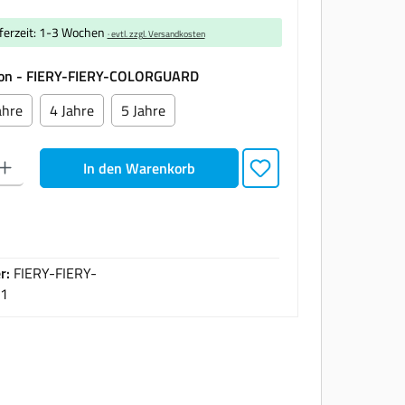
eferzeit: 1-3 Wochen
· evtl. zzgl. Versandkosten
auswählen
tion - FIERY-FIERY-COLORGUARD
ahre
4 Jahre
5 Jahre
den gewünschten Wert ein oder benutze die Schaltflächen um die Anzahl zu erhöhen oder zu
In den Warenkorb
r:
FIERY-FIERY-
1