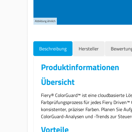
Abbildung ähnlich
Beschreibung
Hersteller
Bewertun
Produktinformationen
Übersicht
Fiery® ColorGuard™ ist eine cloudbasierte L
Farbprüfungsprozess für jedes Fiery Driven™ 
konsistenter, präziser Farben. Planen Sie Au
ColorGuard-Analysen und -Trends zur Steueru
Vorteile