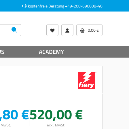
kostenfreie Beratung
+49-208-696008-40
0,00 €
WS
ACADEMY
,80 €
520,00 €
. MwSt.
exkl. MwSt.