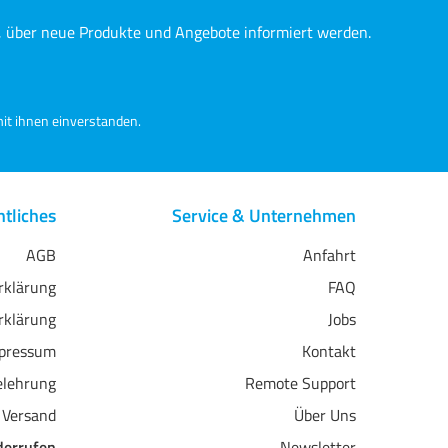
n, über neue Produkte und Angebote informiert werden.
it ihnen einverstanden.
tliches
Service & Unternehmen
AGB
Anfahrt
erklärung
FAQ
rklärung
Jobs
pressum
Kontakt
elehrung
Remote Support
 Versand
Über Uns
derrufen
Newsletter