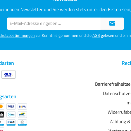
heinenden Newsletter und Sie werden stets unter den Ersten sei
E-
Mail-
Adresse*
chutzbestimmungen
zur Kenntnis genommen und die
AGB
gelesen und bin m
darten
Rech
Barrierefreiheits
Datenschutze
gsarten
Im
Widerrufsb
Zahlung &
Vertrag wi