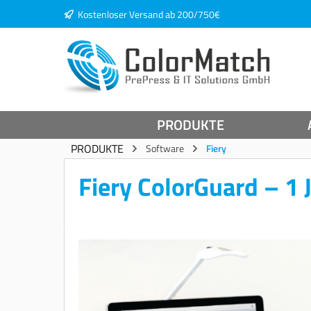
Kostenloser Versand ab 200/750€
springen
Zur Hauptnavigation springen
PRODUKTE
PRODUKTE
Software
Fiery
Fiery ColorGuard – 1 
Bildergalerie überspringen