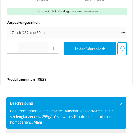
Lieferzeit: 1-3 Werktage
· evtl. zzgl. Versandkosten
auswählen
Verpackungseinheit
Produkt Anzahl: Gib den gewünschten Wert ein oder benutze die Schaltflächen um die Anzahl zu erhöhen 
In den Warenkorb
Produktnummer:
10538
Beschreibung
Das ProofPaper GP255 unserer Hausmarke ColorMatch ist ein
seidenglänzendes, 255g/m² schweres Proofmedium mit einer
homogenen…
Mehr