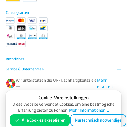
Zahlungsarten
Rechtliches
Service & Unternehmen
Wir unterstützen die UN-Nachhaltigkeitsziele
Mehr
—
erfahren
Cookie-Voreinstellungen
Facebook
Instagram
YouTube
LinkedIn
Diese Website verwendet Cookies, um eine bestmögliche
Erfahrung bieten zu können.
Mehr Informationen ...
AGB
Barrierefreiheitserklärung
Datenschutzerklärung
Impressum
Widerrufsbelehrung
Zahlung & Versand
Vertrag widerrufen
Alle Cookies akzeptieren
Nur technisch notwendige
* Alle Preise inkl. gesetzl. Mehrwertsteuer zzgl.
Versandkosten
und ggf. Nachnahmegebühren, wenn nicht anders
angegeben.