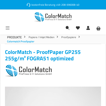
alt springen
kostenfreie Beratung
+49-208-696008-40
PRODUKTE
Papiere / Inkjet Medien
Proofpapiere
Colormatch Proofpapier
ColorMatch - ProofPaper GP255
255g/m² FOGRA51 optimized
Bildergalerie überspringen