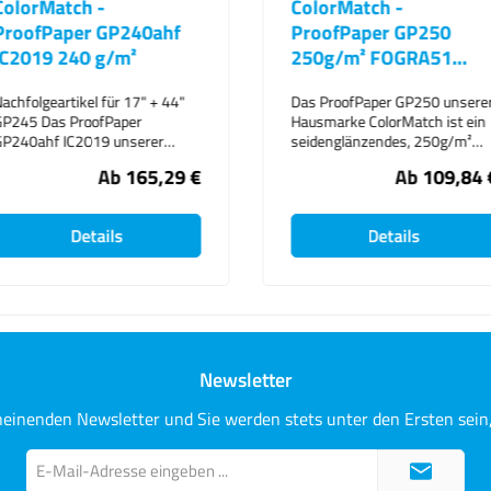
olorMatch -
ColorMatch -
roofPaper GP240ahf
ProofPaper GP250
C2019 240 g/m²
250g/m² FOGRA51
optimized
achfolgeartikel für 17" + 44"
Das ProofPaper GP250 unserer
P245 Das ProofPaper
Hausmarke ColorMatch ist ein
P240ahf IC2019 unserer
seidenglänzendes, 250g/m²
ausmarke ColorMatch ist ein
schweres Proofmedium mit
Ab
165,29 €
Ab
109,84 
40 Gramm schweres
einer homogenen mikroporöse
roofpapier mit
Oberfläche, die ein optimiertes
erausragenden Lab-Werten.
Papierweiss für den neuen
Details
Details
as Qualitätsproofpapier
Fograstandard nach Fogra51
P240ahf IC2019 ist nicht nur
hat. Bedingt durch den
ostengünstiger als andere
optimierten Papierweisston des
ochwertige Papiere, sondern
GP250 ist keine
s überzeugt auch durch
Papiertonsimulation bei
ptimale Annäherung an den
Fogra51 notwendig! Mit
SO-Standard, ultra schnelle
dem ColorMatch - ProofPaper
Newsletter
rocknung bei exzellentem
GP250 250g/m² FOGRA51
etailkontrast,
optimized erhalten Sie
ngzeitstabilität und der
optimierte
heinenden Newsletter und Sie werden stets unter den Ersten sei
öglichkeit auch in
Produktionsergebnisse mit
ochgesättigten Farbräumen
stabilen Toleranzen. Bitte
E-
rtifizieren zu können. Bei
beachten Sie das die Simulation
Mail-