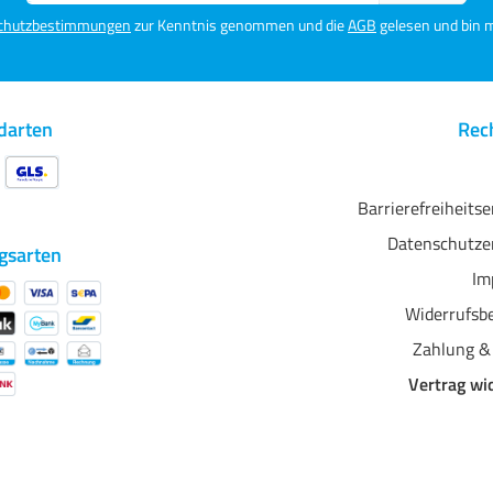
iesem Proofmedium kann auf
von Druckstandards und
Adresse*
apierweißsimulationen
Betrachtung von Prüfdrucken
chutzbestimmungen
zur Kenntnis genommen und die
AGB
gelesen und bin m
erzichtet werden, denn das
Normlicht nach ISO:DIS 3664
P240ahf IC2019 hat
voraussetzt. Fogra zertifiziert!
ine Fogra Proof Substrate-
ertifizierung . Sonderformate
es ColorMatch - ProofPaper
darten
Rech
P240ahf IC2019 240 g/m²
nd auf Anfrage lieferbar.
apiereigenschaften im
berblick: - Herausragende
Barrierefreiheits
a*b-Werte (L 95.4, a 0.2, b
Datenschutze
.6)- Zertifizierungen in
gsarten
ochgesättigte Farbräume-
Im
ngzeitstabilität- Ultra
chnelle Trocknung bei
Widerrufsb
xzellentem Detailkontrast-
norme Kostenersparnis
Zahlung &
egenüber anderen
ochwertigen Proofpapieren
Vertrag wi