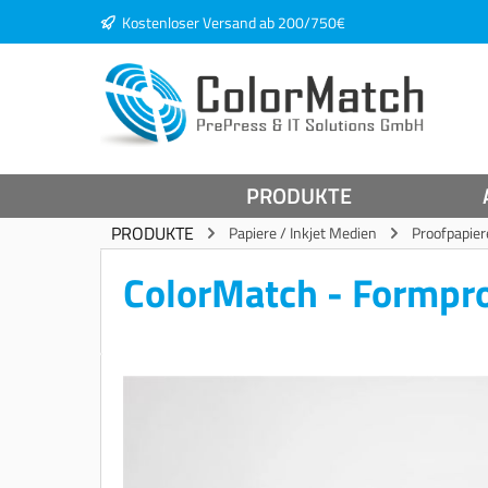
Kostenloser Versand ab 200/750€
springen
Zur Hauptnavigation springen
PRODUKTE
PRODUKTE
Papiere / Inkjet Medien
Proofpapier
ColorMatch - Formpr
Bildergalerie überspringen