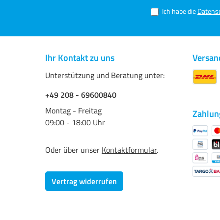
verrechnet. Folgende Medien
d
sind in diesem Musterbuch
P
Ich habe die
Datens
enthalten: ColorMatch
v
PhotoPaper Glänzend
G
200ColorMatch PhotoPaper
e
Satin 200ColorMatch
Z
PhotoPaper Glänzend
d
Ihr Kontakt zu uns
Versan
250ColorMatch PhotoPaper
G
Portrait 250ColorMatch
si
Unterstützung und Beratung unter:
PhotoPaper Glänzend
P
300ColorMatch PhotoPaper
Ü
+49 208 - 69600840
Portrait 300ColorMatch
L*
PhotoPaper Seidenraster
-0
Montag - Freitag
Zahlun
265ColorMatch PhotoPaper
h
09:00 - 18:00 Uhr
Seidenraster 290ColorMatch
La
PhotoPaper Matt
s
160ColorMatch PhotoPaper
e
Oder über unser
Kontaktformular
.
Matt 190ColorMatch
E
PhotoPaper Matt
g
230ColorMatch Polyvinyl Gloss
h
SKColorMatch Polyvinyl Matt
Vertrag widerrufen
SKColorMatch
DigitexColorMatch Polypropylen
Banner Display+ColorMatch
Poly-Leinwand 100% Polyester