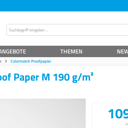
ANGEBOTE
THEMEN
NE
e
Colormatch Proofpapier
oof Paper M 190 g/m²
109
i