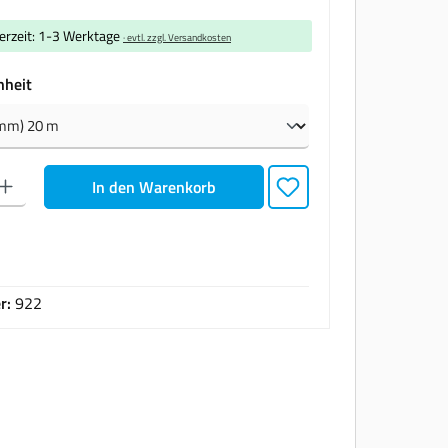
ferzeit: 1-3 Werktage
· evtl. zzgl. Versandkosten
auswählen
nheit
den gewünschten Wert ein oder benutze die Schaltflächen um die Anzahl zu erhöhen oder zu
In den Warenkorb
r:
922