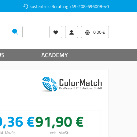
kostenfreie Beratung
+49-208-696008-40
0,00 €
WS
ACADEMY
,36 €
91,90 €
nkl. MwSt.
exkl. MwSt.