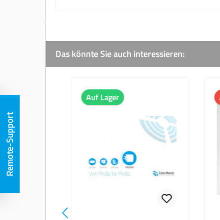
Das könnte Sie auch interessieren:
Produktgalerie überspringen
Auf Lager
Remote-Support