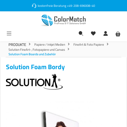
alt springen
kostenfreie Beratung
+49-208-696008-40
PRODUKTE
Papiere / Inkjet Medien
FineArt & Foto Papiere
Solution FineArt-, Fotopapiere und Canvas
Solution Foam Boards und Zubehör
Solution Foam Bordy
Bildergalerie überspringen