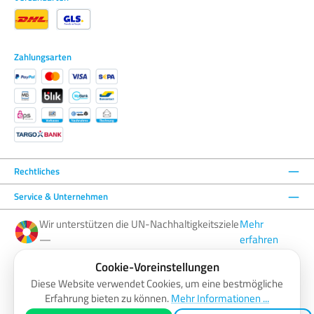
Zahlungsarten
Rechtliches
Service & Unternehmen
Wir unterstützen die UN-Nachhaltigkeitsziele
Mehr
—
erfahren
Cookie-Voreinstellungen
Facebook
Instagram
YouTube
LinkedIn
Diese Website verwendet Cookies, um eine bestmögliche
Erfahrung bieten zu können.
Mehr Informationen ...
AGB
Barrierefreiheitserklärung
Datenschutzerklärung
Impressum
Widerrufsbelehrung
Zahlung & Versand
Vertrag widerrufen