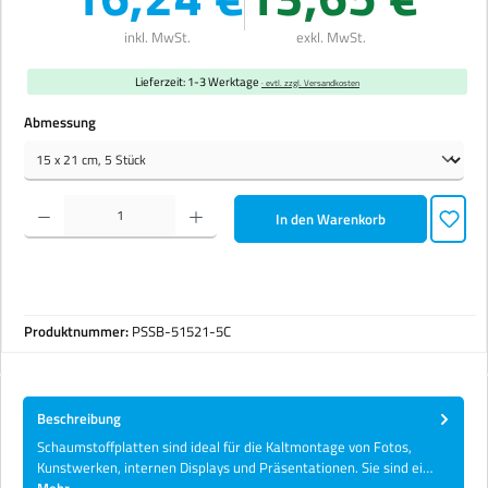
inkl. MwSt.
exkl. MwSt.
Lieferzeit: 1-3 Werktage
· evtl. zzgl. Versandkosten
auswählen
Abmessung
Produkt Anzahl: Gib den gewünschten Wert ein oder benutze die Schaltflächen um die Anzahl zu erhöhen 
In den Warenkorb
Produktnummer:
PSSB-51521-5C
Beschreibung
Schaumstoffplatten sind ideal für die Kaltmontage von Fotos,
Kunstwerken, internen Displays und Präsentationen. Sie sind ei…