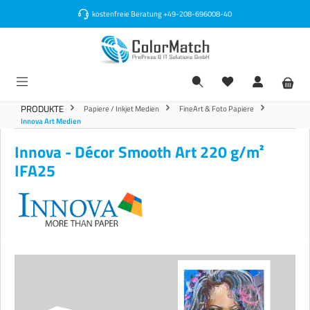
alt springen
kostenfreie Beratung
+49-208-696008-40
PRODUKTE
Papiere / Inkjet Medien
FineArt & Foto Papiere
Innova Art Medien
Innova - Décor Smooth Art 220 g/m²
IFA25
Bildergalerie überspringen