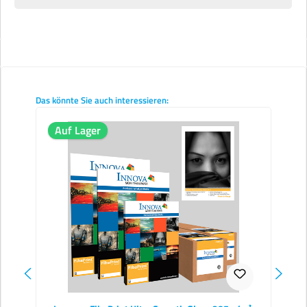
Produktgalerie überspringen
Das könnte Sie auch interessieren:
Auf Lager