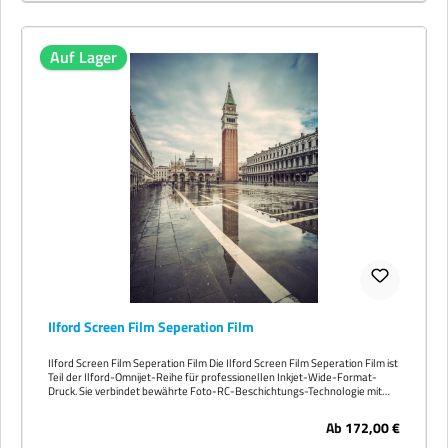
Auf Lager
Ilford Screen Film Seperation Film
Ilford Screen Film Seperation Film Die Ilford Screen Film Seperation Film ist
Teil der Ilford-Omnijet-Reihe für professionellen Inkjet-Wide-Format-
Druck. Sie verbindet bewährte Foto-RC-Beschichtungs-Technologie mit
zuverlässiger Produktionsstabilität für tägliche Auftragsfertigung in Print-
Service-Bureaus, Foto-Studios und Werbeagenturen. Drucker-
Ab
172,00 €
Kompatibilität Freigegeben für die marktrelevanten wässrigen Pigment-
Inkjet-Wide-Format-Plattformen (Epson SureColor, HP DesignJet, Canon