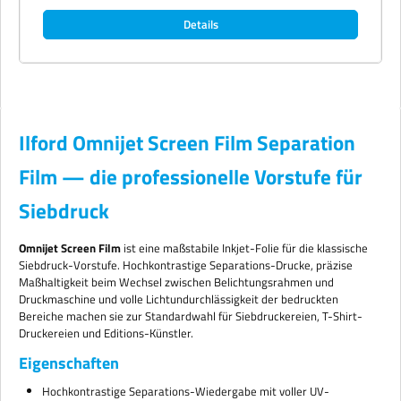
imagePROGRAF, Mimaki, Roland, Mutoh) sowie selektive Latex-
Details
Plattformen. 3-Zoll-Kern bei Rollenware, kein Core-Adapter erforderlich.
Touch-Dry direkt vom Drucker. Verfügbare Formate Blattformate: 17" -
43,2cm x 30,5m (1 Rolle), 24" - 61cm x 30,5m (1 Rolle), 36" - 91,4cm x 30,5m
(1 Rolle), 42" - 106,7cm x 30,5m (1 Rolle), 44" - 111,8cm x 30,5m (1 Rolle),
50" - 127cm x 30,5m (1 Rolle), 60" - 152,4cm x 30,5m (1 Rolle). Lieferung
und Verfügbarkeit Versand in 2–3 Werktagen. Lagernd in Oberhausen. Bei
Rollenbreiten ab 44 Zoll wird ein XXL-Rollenzuschlag von 7,90 € netto pro
Bestellung erhoben. Hersteller-Code (Grade): ON3SF6 Ilford®, Omnijet®
und STUDIO® sind eingetragene Marken der Ilford Imaging AG.
Ilford Omnijet Screen Film Separation
Film — die professionelle Vorstufe für
Siebdruck
Omnijet Screen Film
ist eine maßstabile Inkjet-Folie für die klassische
Siebdruck-Vorstufe. Hochkontrastige Separations-Drucke, präzise
Maßhaltigkeit beim Wechsel zwischen Belichtungsrahmen und
Druckmaschine und volle Lichtundurchlässigkeit der bedruckten
Bereiche machen sie zur Standardwahl für Siebdruckereien, T-Shirt-
Druckereien und Editions-Künstler.
Eigenschaften
Hochkontrastige Separations-Wiedergabe mit voller UV-