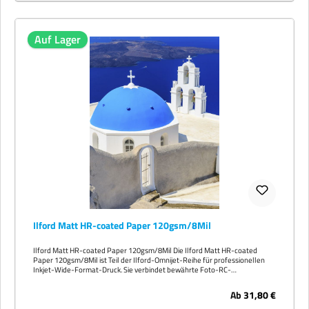
Auf Lager
Ilford Matt HR-coated Paper 120gsm/8Mil
Ilford Matt HR-coated Paper 120gsm/8Mil Die Ilford Matt HR-coated
Paper 120gsm/8Mil ist Teil der Ilford-Omnijet-Reihe für professionellen
Inkjet-Wide-Format-Druck. Sie verbindet bewährte Foto-RC-
Beschichtungs-Technologie mit zuverlässiger Produktionsstabilität für
tägliche Auftragsfertigung in Print-Service-Bureaus, Foto-Studios und
Ab
31,80 €
Werbeagenturen. Grammatur: 120 g/m² Drucker-Kompatibilität
Freigegeben für die marktrelevanten wässrigen Pigment-Inkjet-Wide-