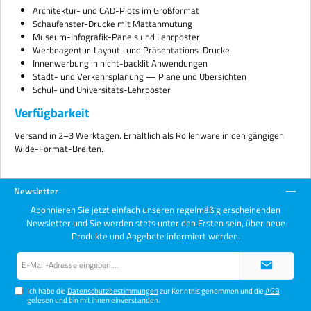
Architektur- und CAD-Plots im Großformat
Schaufenster-Drucke mit Mattanmutung
Museum-Infografik-Panels und Lehrposter
Werbeagentur-Layout- und Präsentations-Drucke
Innenwerbung in nicht-backlit Anwendungen
Stadt- und Verkehrsplanung — Pläne und Übersichten
Schul- und Universitäts-Lehrposter
Verfügbarkeit
Versand in 2–3 Werktagen. Erhältlich als Rollenware in den gängigen
Wide-Format-Breiten.
Newsletter
Abonnieren Sie jetzt einfach unseren regelmäßig erscheinenden
Newsletter und Sie werden stets unter den Ersten sein, über neue
Produkte und Angebote informiert werden.
E-
Mail-
Adresse*
Ich habe die
Datenschutzbestimmungen
zur Kenntnis genommen und die
AGB
gelesen und bin mit ihnen einverstanden.