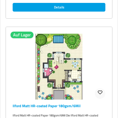
Format-Plattformen (Epson SureColor, HP DesignJet, Canon
Details
imagePROGRAF, Mimaki, Roland, Mutoh) sowie selektive Latex-
Plattformen. 3-Zoll-Kern bei Rollenware, kein Core-Adapter erforderlich.
Touch-Dry direkt vom Drucker. Verfügbare Formate Rollenformate: 24 Zoll
(61 cm) x 35 m, 36 Zoll (91,4 cm) x 35 m, 42 Zoll (106,7 cm) x 35 m, 44 Zoll
(111,8 cm) x 35 m, 50 Zoll (127 cm) x 35 m, 60 Zoll (152,4 cm) x 35 m, jeweils
30 m Lauflänge. Lieferung und Verfügbarkeit Versand in 2–3 Werktagen.
Lagernd in Oberhausen. Bei Rollenbreiten ab 44 Zoll wird ein XXL-
Rollenzuschlag von 7,90 € netto pro Bestellung erhoben. Hersteller-Code
Auf Lager
(Grade): OV3SMP5 Ilford®, Omnijet® und STUDIO® sind eingetragene
Marken der Ilford Imaging AG.
Ilford Matt HR-coated Paper 180gsm/6Mil
Ilford Matt HR-coated Paper 180gsm/6Mil Die Ilford Matt HR-coated