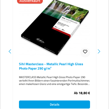
Ausverkauft
Sihl Masterclass - Metallic Pearl High Gloss
Photo Paper 290 g/m²
MASTERCLASS Metallic Pearl High Gloss Photo Paper 290
verleiht Ihren Bildern einen faszinierenden Perlmuttschimmer,
einen makellosen Glanz und eine einzigartige Tiefe. Besonders
effektvoll lassen sich damit Personen, glänzende Stoffe,
Metalle, Glas und Schmuckstücke inszenieren. Durch
Ab
18,80 €
Effektpigmente entsteht ein faszinierender
Perlmuttschimmer, der besonders bei mittleren und hellen,
zarten Tönen greift Papiereigenschaften im Überblick: ·
Details
Oberfläche: hochglänzend · Flächengewicht: 290 g/m² · Dicke:
270 µm · Opazität: >97% · Makelloser Glanz · Beste