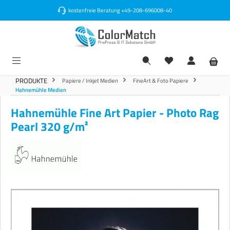
alt springen
kostenfreie Beratung
+49-208-696008-40
PRODUKTE
Papiere / Inkjet Medien
FineArt & Foto Papiere
Hahnemühle Medien
Hahnemühle Fine Art Papier - Photo Rag
Pearl 320 g/m²
Bildergalerie überspringen