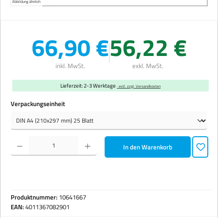
Abbildung ähnlich
66,90 €
56,22 €
inkl. MwSt.
exkl. MwSt.
Lieferzeit: 2-3 Werktage
· evtl. zzgl. Versandkosten
auswählen
Verpackungseinheit
Produkt Anzahl: Gib den gewünschten Wert ein oder benutze die Schaltflächen um die Anzahl zu erhöhen 
In den Warenkorb
Produktnummer:
10641667
EAN:
4011367082901